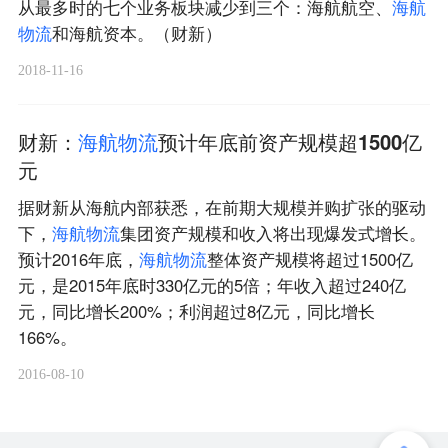
从最多时的七个业务板块减少到三个：海航航空、
海
航
物
流
和海航资本。（财新）
2018-11-16
财新：
海
航
物
流
预计年底前资产规模超1500亿
元
据财新从海航内部获悉，在前期大规模并购扩张的驱动
下，
海
航
物
流
集团资产规模和收入将出现爆发式增长。
预计2016年底，
海
航
物
流
整体资产规模将超过1500亿
元，是2015年底时330亿元的5倍；年收入超过240亿
元，同比增长200%；利润超过8亿元，同比增长
166%。
2016-08-10