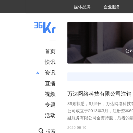
36氪Auto
数字时氪
企业号
未来消费
智能涌现
未来城市
启动Power on
媒体品牌
企业服务
企服点评
36氪出海
36氪研究院
潮生TIDE
36氪企服点评
36Kr研究院
36氪财经
职场bonus
36碳
后浪研究所
36Kr创新咨询
暗涌Waves
硬氪
氪睿研究院
首页
公
快讯
资讯
直播
最新
推荐
创投
财经
视频
万达网络科技有限公司注销
汽车
AI
专题
36氪获悉，6月9日，万达网络科
科技
项目推荐
公司成立于2013年3月，注册资本
活动
专精特新
安徽
融服务有限公司全资持股，后者的
2020-06-10
搜索