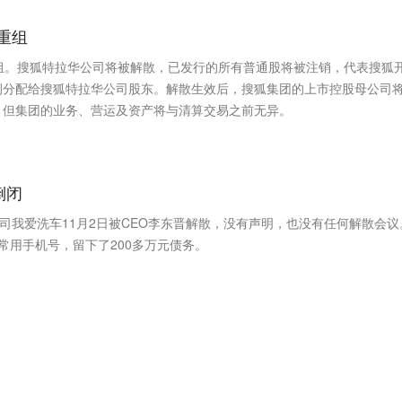
重组
组。搜狐特拉华公司将被解散，已发行的所有普通股将被注销，代表搜狐
例分配给搜狐特拉华公司股东。解散生效后，搜狐集团的上市控股母公司
，但集团的业务、营运及资产将与清算交易之前无异。
倒闭
公司我爱洗车11月2日被CEO李东晋解散，没有声明，也没有任何解散会议
常用手机号，留下了200多万元债务。