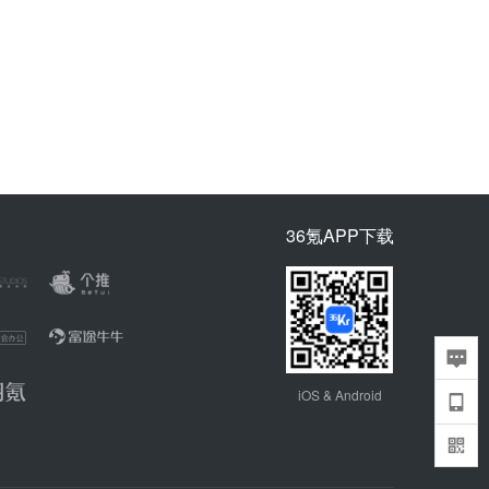
36氪APP下载
iOS & Android