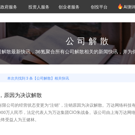
创投发布
项目推荐
核心服务
LP源计划
政府服务
投资人服务
创业者服务
创投平台
AI测
36氪Pro
VClub
VClub投资机构库
创投氪堂
城市之窗
投资机构职位推介
企业入驻
投资人认证
公司解散
司解散
最新快讯，36氪聚合所有
公司解散
相关的新闻快讯，并为
本次共找到
3
条【
公司解散
】相关快讯
，原因为决议解散
技有限公司的经营状态变更为“注销”，注销原因为决议解散。万达网络科技
6000万人民币，法定代表人为万达集团CIO朱战备。该公司由上海万达网
最终受益人为王健林。