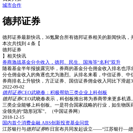
城市合作
德邦证券
德邦证券
最新快讯，36氪聚合所有
德邦证券
相关的新闻快讯，
本次共找到
4
条【
德邦证券
】相关快讯
券商激战基金分仓收入，德邦、民生、国海等“名利”双升
随着基金半年报披露完毕，券商的基金分仓佣金收入排名也浮出水面
分仓佣金收入的角逐也尤为激烈。从排名来看，中信证券、中
券商排名上升较快，方正证券、国信证券佣金收入同比下滑超3
2022-09-02
德
邦
证
券
CEO武晓春：积极帮助三类企业上科创板
德
邦
证
券
CEO武晓春表示，科创板推出将为券商带来更多机遇
三类企业能够上科创板。一是符合国家战略的行业，如生物医
业领先的“隐形冠军”。（中国证券网）
2018-12-15
国内首个消费金融 ABS创新投资基金问世
江苏银行与
德
邦
证
券
昨日宣布共同发起设立——“江苏银行—
德