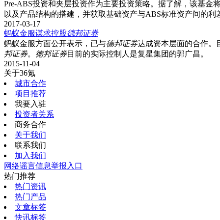
Pre-ABS投资和夹层投资作为主要投资策略。据了解，该基
以及产品结构的搭建，并获取基础资产与ABS标准资产间的利
2017-03-17
蚂蚁金服谋求控股
德
邦
证
券
蚂蚁金服方面公开表示，已与
德
邦
证
券
达成资本层面的合作。
邦
证
券
。
德
邦
证
券
目前的实际控制人是复星集团的郭广昌。
2015-11-04
关于36氪
城市合作
项目推荐
我要入驻
投资者关系
商务合作
关于我们
联系我们
加入我们
网络谣言信息举报入口
热门推荐
热门资讯
热门产品
文章标签
快讯标签