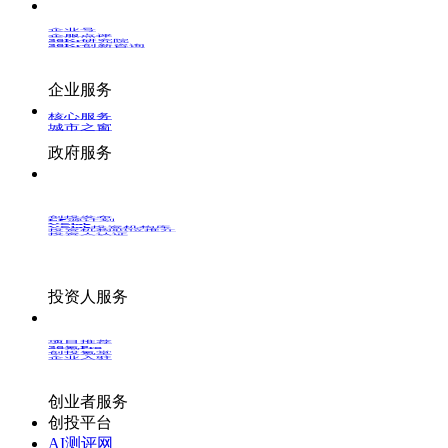
企业号
企服点评
36Kr研究院
36Kr创新咨询
企业服务
核心服务
城市之窗
政府服务
创投发布
LP源计划
VClub
VClub投资机构库
投资机构职位推介
投资人认证
投资人服务
项目推荐
36氪Pro
创投氪堂
企业入驻
创业者服务
创投平台
AI测评网