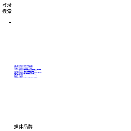
登录
搜索
36氪Auto
数字时氪
未来消费
智能涌现
未来城市
启动Power on
36氪出海
36氪研究院
潮生TIDE
36氪企服点评
36氪财经
职场bonus
36碳
后浪研究所
暗涌Waves
硬氪
氪睿研究院
媒体品牌