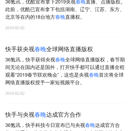
36氪讯，优酷宣布拿下2019央视
春
晚
直播、点播版权。
此前，优酷已宣布拿下包括湖南、辽宁、江苏、东方、
北京等在内的18台地方
春
晚
直播权。
2019-02-02
快手获央视
春
晚
全球网络直播版权
36氪讯，快手获得央视
春
晚
全球网络直播版权，春节期
间无论在国内还是国外，打开快手都可以通过直播全程
观看“2019春节联欢晚会”，这也是央视
春
晚
首次将全球
网络直播版权授予一家短视频平台。
2019-02-02
快手与央视
春
晚
达成官方合作
36氪讯，快手科技今日宣布已与央视
春
晚
达成官方合