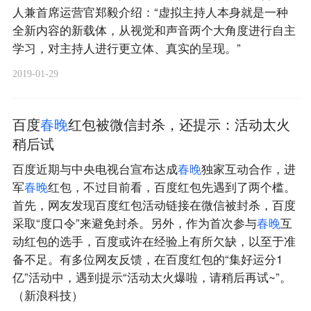
人兼首席运营官郑毅介绍：“虚拟主持人本身就是一种
全新内容的新载体，从视觉和声音两个大角度进行自主
学习，对主持人进行更立体、真实的呈现。”
2019-01-29
百度
春
晚
红包被微信封杀，还提示：活动太火
稍后试
百度近期与中央电视台宣布达成
春
晚
独家互动合作，进
军
春
晚
红包，不过目前看，百度红包先遇到了两个槛。
首先，网友发现百度红包活动链接在微信被封杀，百度
采取“度口令”来避免封杀。另外，作为首次参与
春
晚
互
动红包的选手，百度或许在经验上有所欠缺，以至于准
备不足。有多位网友反馈，在百度红包的“集好运分1
亿”活动中，遇到提示“活动太火爆啦，请稍后再试~”。
（新浪科技）