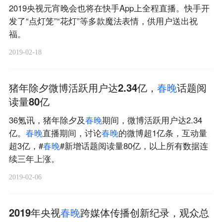
2019央视元宵晚会也将在快手App上全程直播。快手开
发了“点灯笼”“花灯”等多款魔法表情，供用户送出祝
福。
2019-02-18
猪年除夕微博活跃用户达2.34亿，
春
晚
话题阅
读量80亿
36氪讯，猪年除夕及
春
晚
期间，微博活跃用户达2.34
亿。
春
晚
直播期间，讨论
春
晚
的微博超1亿条，互动量
超3亿，#
春
晚
#新增话题阅读量80亿，以上所有数据连
续三年上涨。
2019-02-06
2019年央视
春
晚
跨媒体传播创新纪录，观众总