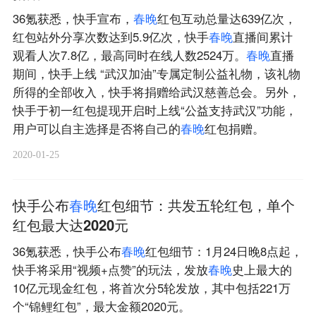
36氪获悉，快手宣布，
春
晚
红包互动总量达639亿次，
红包站外分享次数达到5.9亿次，快手
春
晚
直播间累计
观看人次7.8亿，最高同时在线人数2524万。
春
晚
直播
期间，快手上线 “武汉加油”专属定制公益礼物，该礼物
所得的全部收入，快手将捐赠给武汉慈善总会。另外，
快手于初一红包提现开启时上线“公益支持武汉”功能，
用户可以自主选择是否将自己的
春
晚
红包捐赠。
2020-01-25
快手公布
春
晚
红包细节：共发五轮红包，单个
红包最大达2020元
36氪获悉，快手公布
春
晚
红包细节：1月24日晚8点起，
快手将采用“视频+点赞”的玩法，发放
春
晚
史上最大的
10亿元现金红包，将首次分5轮发放，其中包括221万
个“锦鲤红包”，最大金额2020元。