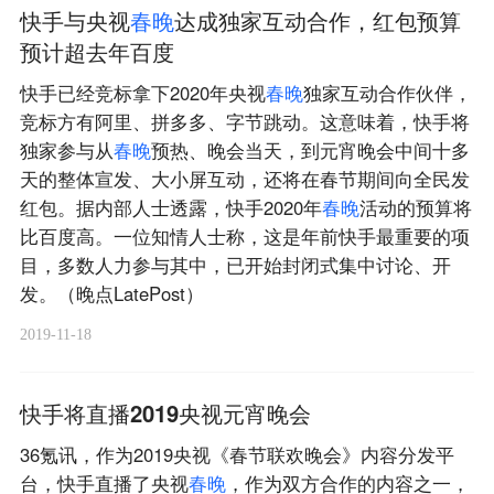
快手与央视
春
晚
达成独家互动合作，红包预算
预计超去年百度
快手已经竞标拿下2020年央视
春
晚
独家互动合作伙伴，
竞标方有阿里、拼多多、字节跳动。这意味着，快手将
独家参与从
春
晚
预热、晚会当天，到元宵晚会中间十多
天的整体宣发、大小屏互动，还将在春节期间向全民发
红包。据内部人士透露，快手2020年
春
晚
活动的预算将
比百度高。一位知情人士称，这是年前快手最重要的项
目，多数人力参与其中，已开始封闭式集中讨论、开
发。（晚点LatePost）
2019-11-18
快手将直播2019央视元宵晚会
36氪讯，作为2019央视《春节联欢晚会》内容分发平
台，快手直播了央视
春
晚
，作为双方合作的内容之一，