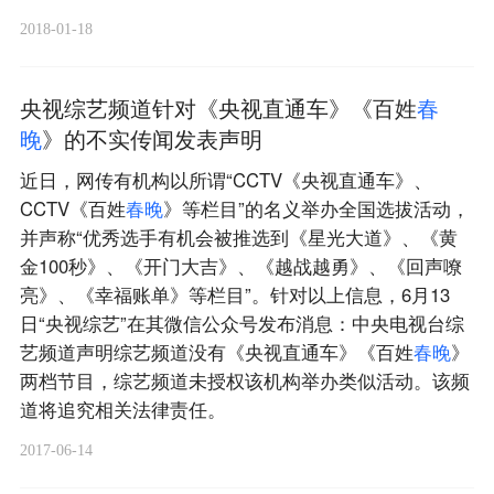
2018-01-18
央视综艺频道针对《央视直通车》《百姓
春
晚
》的不实传闻发表声明
近日，网传有机构以所谓“CCTV《央视直通车》、
CCTV《百姓
春
晚
》等栏目”的名义举办全国选拔活动，
并声称“优秀选手有机会被推选到《星光大道》、《黄
金100秒》、《开门大吉》、《越战越勇》、《回声嘹
亮》、《幸福账单》等栏目”。针对以上信息，6月13
日“央视综艺”在其微信公众号发布消息：中央电视台综
艺频道声明综艺频道没有《央视直通车》《百姓
春
晚
》
两档节目，综艺频道未授权该机构举办类似活动。该频
道将追究相关法律责任。
2017-06-14