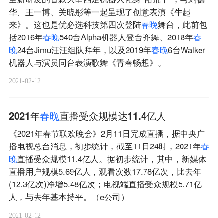
华、王一博、关晓彤等一起呈现了创意表演《牛起
来》。这也是优必选科技第四次登陆
春
晚
舞台，此前包
括2016年
春
晚
540台Alpha机器人登台齐舞、2018年
春
晚
24台Jimu汪汪组队拜年，以及2019年
春
晚
6台Walker
机器人与演员同台表演歌舞《青春畅想》。
2021-02-12
2021年
春
晚
直播受众规模达11.4亿人
《2021年春节联欢晚会》2月11日完成直播，据中央广
播电视总台消息，初步统计，截至11日24时，2021年
春
晚
直播受众规模11.4亿人。据初步统计，其中，新媒体
直播用户规模5.69亿人，观看次数17.78亿次，比去年
(12.3亿次)净增5.48亿次；电视端直播受众规模5.71亿
人，与去年基本持平。（e公司）
2021-02-12