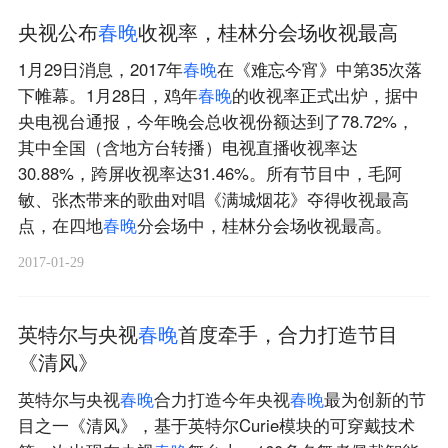
央视公布
春
晚
收视率，桂林分会场收视最高
1月29日消息，2017年
春
晚
在《难忘今宵》中第35次落
下帷幕。1月28日，鸡年
春
晚
的收视率正式出炉，据中
央电视台通报，今年晚会总收视份额达到了78.72%，
其中全国（含地方台转播）电视直播收视率达
30.88%，跨屏收视率达31.46%。所有节目中，毛阿
敏、张杰带来的歌曲对唱《满城烟花》夺得收视最高
点，在四地
春
晚
分会场中，桂林分会场收视最高。
2017-01-29
英特尔与央视
春
晚
首度牵手，合力打造节目
《清风》
英特尔与央视
春
晚
合力打造今年央视
春
晚
最为创新的节
目之一《清风》，基于英特尔Curie模块的可穿戴技术