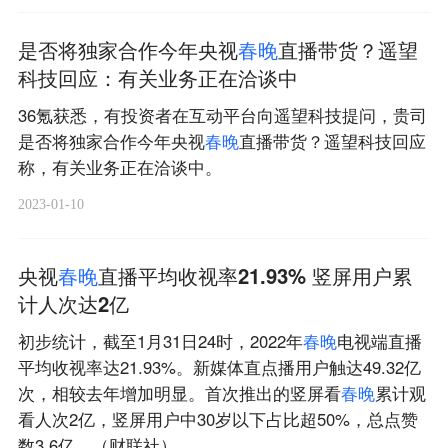
是否将独家合作今年央视
春
晚
直播带货？遥望
科技回应：有关业务正在洽谈中
36氪获悉，有投资者在互动平台向遥望科技提问，贵司
是否将独家合作今年央视
春
晚
直播带货？遥望科技回应
称，有关业务正在洽谈中。
2023-01-10
央视
春
晚
直播平均收视率21.93% 竖屏用户累
计人次达2亿
初步统计，截至1月31日24时，2022年
春
晚
电视端直播
平均收视率达21.93%。新媒体直点播用户触达49.32亿
次，相较去年增加明显。首次推出的竖屏看
春
晚
累计观
看人次2亿，竖屏用户中30岁以下占比超50%，总点赞
数3.6亿。（财联社）