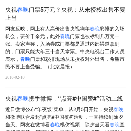
央视
春
晚
门票5万元？央视：从未授权出售不要
上当
网友反映，网上有人高价出售央视狗年
春
晚
彩排的入场
机会，要价千余元，此外
春
晚
门票也被标到几万元一
张。卖家声称，入场券或门票都是通过内部渠道拿到
的，门票只能大年三十当天拿票。中央电视台工作人员
表示，
春
晚
门票和彩排现场从未授权对外出售，希望市
民不要上当受骗。（北京晨报）
2018-02-10
央视
春
晚
携手微博，“点亮#中国赞#”活动上线
近日微博公布“年夜饭”菜单，从2月5日开始，央视
春
晚
和微博联合发起“点亮#中国赞#”活动，一直持续到除夕
当天。网友在微博看
春
晚
模仿视频、除夕当天看
春
晚
直