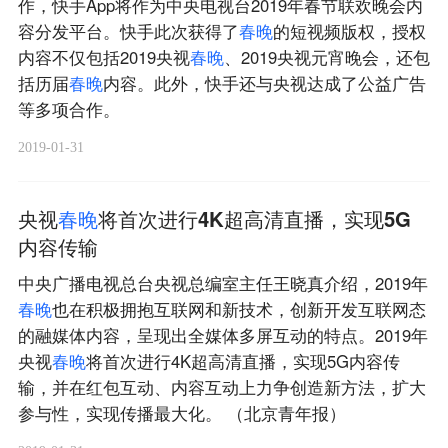
作，快手App将作为中央电视台2019年春节联欢晚会内
容分发平台。快手此次获得了
春
晚
的短视频版权，授权
内容不仅包括2019央视
春
晚
、2019央视元宵晚会，还包
括历届
春
晚
内容。此外，快手还与央视达成了公益广告
等多项合作。
2019-01-31
央视
春
晚
将首次进行4K超高清直播，实现5G
内容传输
中央广播电视总台央视总编室主任王晓真介绍，2019年
春
晚
也在积极拥抱互联网和新技术，创新开发互联网态
的融媒体内容，呈现出全媒体多屏互动的特点。2019年
央视
春
晚
将首次进行4K超高清直播，实现5G内容传
输，并在红包互动、内容互动上力争创造新方法，扩大
参与性，实现传播最大化。 （北京青年报）