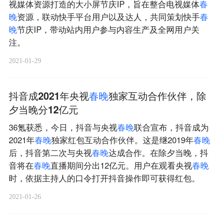
视媒体资源打造的大小屏节庆IP，旨在整合电视媒体
春
晚
资源，联动快手平台用户以及达人，共同策划快手
春
晚
节庆IP，带动站内用户参与内容生产及全网用户关
注。
2021-01-29
抖音成2021年央视
春
晚
独家互动合作伙伴，除
夕当晚分12亿元
36氪获悉，今日，抖音与央视
春
晚
联合宣布，抖音成为
2021年
春
晚
独家红包互动合作伙伴。这是继2019年
春
晚
后，抖音第二次与央视
春
晚
达成合作。在除夕当晚，抖
音将在
春
晚
直播期间分出12亿元。用户在观看央视
春
晚
时，依据主持人的口令打开抖音操作即可获得红包。
2021-01-26