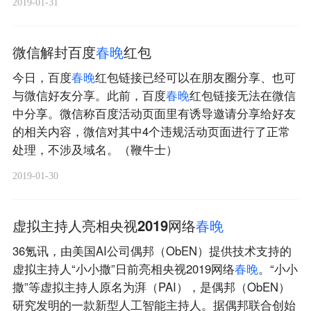
2019-01-31
微信解封百度
春
晚
红包
今日，百度
春
晚
红包链接已经可以在朋友圈分享、也可
与微信好友分享。此前，百度
春
晚
红包链接无法在微信
中分享。微信称百度活动页面里有诱导邀请分享给好友
的相关内容，微信对其中4个违规活动页面进行了正常
处理，不涉及域名。（鞭牛士）
2019-01-30
虚拟主持人亮相央视2019网络
春
晚
36氪讯，由美国AI公司偶邦（ObEN）提供技术支持的
虚拟主持人“小小撒”日前亮相央视2019网络
春
晚
。“小小
撒”等虚拟主持人原名为湃（PAI），是偶邦（ObEN）
研究发明的一款新型人工智能主持人。据偶邦联合创始