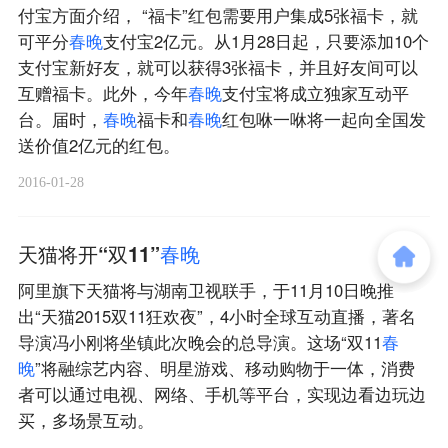
付宝方面介绍， “福卡”红包需要用户集成5张福卡，就
可平分
春
晚
支付宝2亿元。从1月28日起，只要添加10个
支付宝新好友，就可以获得3张福卡，并且好友间可以
互赠福卡。此外，今年
春
晚
支付宝将成立独家互动平
台。届时，
春
晚
福卡和
春
晚
红包咻一咻将一起向全国发
送价值2亿元的红包。
2016-01-28
天猫将开“双11”
春
晚
阿里旗下天猫将与湖南卫视联手，于11月10日晚推
出“天猫2015双11狂欢夜”，4小时全球互动直播，著名
导演冯小刚将坐镇此次晚会的总导演。这场“双11
春
晚
”将融综艺内容、明星游戏、移动购物于一体，消费
者可以通过电视、网络、手机等平台，实现边看边玩边
买，多场景互动。