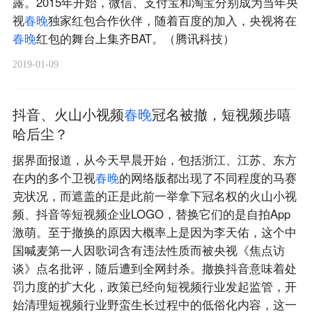
露。2015年开始，微信、支付宝和淘宝分别成为当年央
视
春
晚
独家红包合作伙伴，随着百度的加入，央视将在
春
晚
红包的舞台上集齐BAT。（腾讯科技）
2019-01-09
抖音、火山小视频
春
晚
冠名被撤，短视频步嘻
哈后尘？
据界面报道，从今天早晨开始，包括浙江、江苏、东方
在内的多个卫视
春
晚
的网络版都出现了不同程度的马赛
克状况，而遮盖的正是此前一举拿下冠名权的火山小视
频、抖音等短视频企业LOGO，替换它们的是自拍App
激萌。至于撤换的原因大概率上是因为李天佑，这个中
国喊麦第一人因歌词含有违法性质而被央视《焦点访
谈》点名批评，随后遭到全网封杀。撤换抖音意味着处
罚力度的扩大化，政策已经向短视频行业发起监管，开
始清理短视频行业野蛮生长过程中的低俗化内容，这一