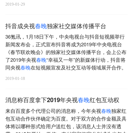
2019-01-29
抖音成央视
春
晚
独家社交媒体传播平台
36氪讯，1月18日下午，中央电视台与抖音短视频举行
新闻发布会，正式宣布抖音将成为2019年中央电视台
《春节联欢晚会》的独家社交媒体传播平台，会上公布
了2019年央视
春
晚
“幸福又一年”的新媒体行动，抖音将
同央视
春
晚
在短视频宣发及社交互动等领域展开合作。
2019-01-18
消息称百度拿下2019年央视
春
晚
红包互动权
来自百度多个代理公司的消息称，今年央视
春
晚
独家红
包互动合作伙伴确定为百度。对于双方的合作金额及具
体将以哪种形式给用户送红包，该消息人士并没有透