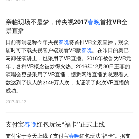
亲临现场不是梦，传央视2017
春
晚
首推VR全
景直播
日前有消息称今年央视
春
晚
将首推VR全景直播，观众
届时可下载央视客户端观看VR版
春
晚
。在昨日的奥巴
马卸任演讲上，也采用了VR直播。2016年被誉为VR元
年，各种VR概念被炒得火热。2016年12月30日王菲的
演唱会更是采用了VR直播，据悉网络直播的总观看人
数达到了惊人的2149万人次，也证明了此次VR直播的
成功。
2017-01-12
支付宝
春
晚
红包玩法“福卡”正式上线
支付宝于今天上线了支付宝
春
晚
红包玩法“福卡”。据支