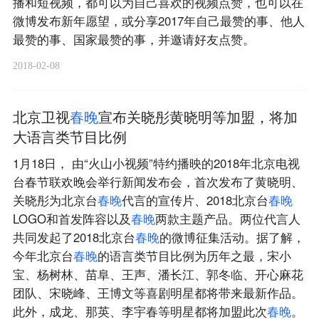
播和短视频，都可以为自己喜欢的视频点赞，也可以在
微博发布新年愿望，或分享2017年自己最赞的事、他人
最赞的事、国家最赞的事，并邀请好友点赞。
2018-02-08
北京卫视
春
晚
宣布关晓彤黄晓明等加盟，将加
大语言类节目比例
1月18日， 由“火山小视频”特约播映的2018年北京电视
台春节联欢晚会举行新闻发布会，首次发布了黄晓明、
关晓彤为北京台
春
晚
代言的宣传片、2018北京台
春
晚
LOGO和首发阵容以及
春
晚
两款主题产品。两位代言人
共同发起了2018北京台
春
晚
的微博征集活动。据了解，
今年北京台
春
晚
的语言类节目比例为历年之最，宋小
宝、杨树林、苗阜、王声、潘长江、郭冬临、开心麻花
团队、宋晓峰、王博文等喜剧明星都将带来最新作品。
此外，成龙、那英、李宇春等明星都将加盟此次
春
晚
。