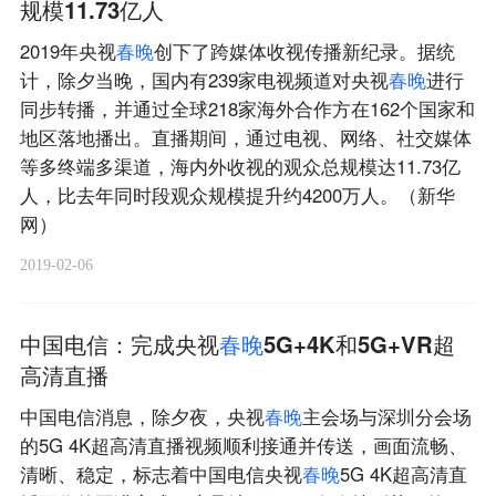
规模11.73亿人
2019年央视
春
晚
创下了跨媒体收视传播新纪录。据统
计，除夕当晚，国内有239家电视频道对央视
春
晚
进行
同步转播，并通过全球218家海外合作方在162个国家和
地区落地播出。直播期间，通过电视、网络、社交媒体
等多终端多渠道，海内外收视的观众总规模达11.73亿
人，比去年同时段观众规模提升约4200万人。（新华
网）
2019-02-06
中国电信：完成央视
春
晚
5G+4K和5G+VR超
高清直播
中国电信消息，除夕夜，央视
春
晚
主会场与深圳分会场
的5G 4K超高清直播视频顺利接通并传送，画面流畅、
清晰、稳定，标志着中国电信央视
春
晚
5G 4K超高清直