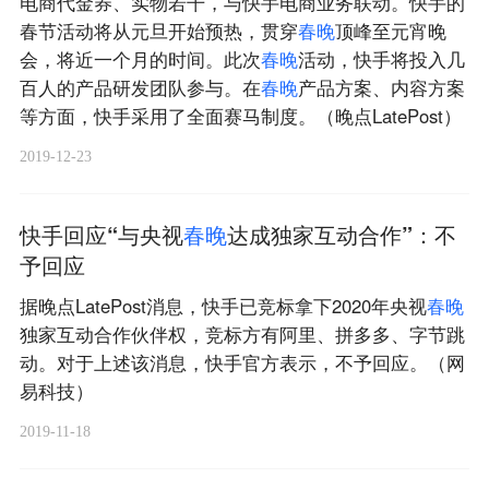
电商代金券、实物若干，与快手电商业务联动。快手的
春节活动将从元旦开始预热，贯穿
春
晚
顶峰至元宵晚
会，将近一个月的时间。此次
春
晚
活动，快手将投入几
百人的产品研发团队参与。在
春
晚
产品方案、内容方案
等方面，快手采用了全面赛马制度。（晚点LatePost）
2019-12-23
快手回应“与央视
春
晚
达成独家互动合作”：不
予回应
据晚点LatePost消息，快手已竞标拿下2020年央视
春
晚
独家互动合作伙伴权，竞标方有阿里、拼多多、字节跳
动。对于上述该消息，快手官方表示，不予回应。（网
易科技）
2019-11-18