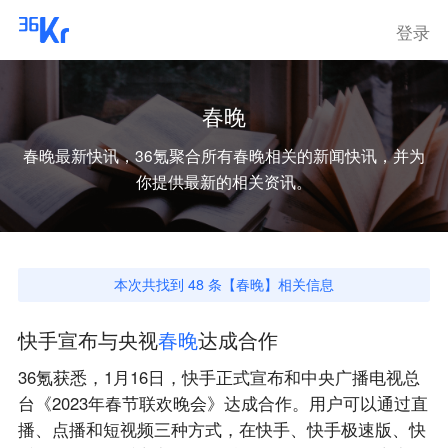
登录
春晚
春晚
最新快讯，36氪聚合所有
春晚
相关的新闻快讯，并为
你提供最新的相关资讯。
本次共找到
48
条【
春晚
】相关信息
快手宣布与央视
春
晚
达成合作
36氪获悉，1月16日，快手正式宣布和中央广播电视总
台《2023年春节联欢晚会》达成合作。用户可以通过直
播、点播和短视频三种方式，在快手、快手极速版、快