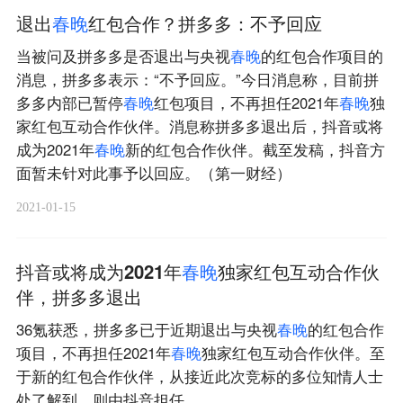
退出
春
晚
红包合作？拼多多：不予回应
当被问及拼多多是否退出与央视
春
晚
的红包合作项目的
消息，拼多多表示：“不予回应。”今日消息称，目前拼
多多内部已暂停
春
晚
红包项目，不再担任2021年
春
晚
独
家红包互动合作伙伴。消息称拼多多退出后，抖音或将
成为2021年
春
晚
新的红包合作伙伴。截至发稿，抖音方
面暂未针对此事予以回应。（第一财经）
2021-01-15
抖音或将成为2021年
春
晚
独家红包互动合作伙
伴，拼多多退出
36氪获悉，拼多多已于近期退出与央视
春
晚
的红包合作
项目，不再担任2021年
春
晚
独家红包互动合作伙伴。至
于新的红包合作伙伴，从接近此次竞标的多位知情人士
处了解到，则由抖音担任。