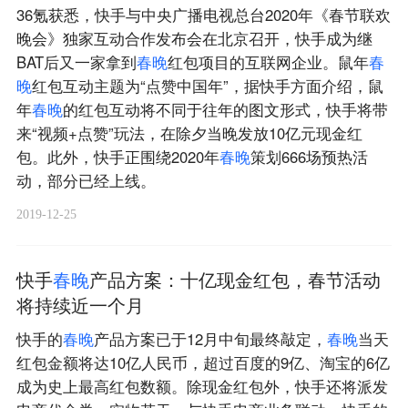
36氪获悉，快手与中央广播电视总台2020年《春节联欢
晚会》独家互动合作发布会在北京召开，快手成为继
BAT后又一家拿到
春
晚
红包项目的互联网企业。鼠年
春
晚
红包互动主题为“点赞中国年”，据快手方面介绍，鼠
年
春
晚
的红包互动将不同于往年的图文形式，快手将带
来“视频+点赞”玩法，在除夕当晚发放10亿元现金红
包。此外，快手正围绕2020年
春
晚
策划666场预热活
动，部分已经上线。
2019-12-25
快手
春
晚
产品方案：十亿现金红包，春节活动
将持续近一个月
快手的
春
晚
产品方案已于12月中旬最终敲定，
春
晚
当天
红包金额将达10亿人民币，超过百度的9亿、淘宝的6亿
成为史上最高红包数额。除现金红包外，快手还将派发