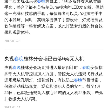
第一次出现在央视
春
晚
舞台上，160多名舞者佩戴智能
手套，整合了嵌有英特尔Curie模块的LED发光板。借助
这一充满科技感的手套，每位舞者可以灵巧地操控手中
的水晶球。同时，英特尔提供了手套设计、灯光控制及
软件编程等一整套解决方案，以此打造梦幻般的舞台效
果和观赏体验。
2017-01-28
央视
春
晚
桂林分会场已击落6架无人机
央视
春
晚
桂林分会场直播进入最后倒计时，
春
晚
安保指
挥部无人机管控组加大力度，管控无人机违规飞行以及
违规燃放孔明灯、烟花爆竹，有效防止
春
晚
节目泄密，
保障活动现场嘉宾、观众和演职人员的安全。截至1月
25日，已驱赶违规闯入核心区域的无人机24架次，击落
并收缴无人机6架。
2017-01-27