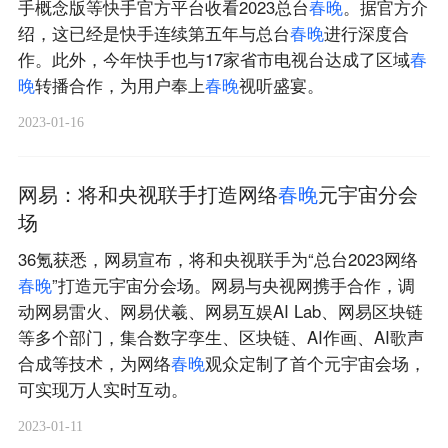
手概念版等快手官方平台收看2023总台
春
晚
。据官方介
绍，这已经是快手连续第五年与总台
春
晚
进行深度合
作。此外，今年快手也与17家省市电视台达成了区域
春
晚
转播合作，为用户奉上
春
晚
视听盛宴。
2023-01-16
网易：将和央视联手打造网络
春
晚
元宇宙分会
场
36氪获悉，网易宣布，将和央视联手为“总台2023网络
春
晚
”打造元宇宙分会场。网易与央视网携手合作，调
动网易雷火、网易伏羲、网易互娱AI Lab、网易区块链
等多个部门，集合数字孪生、区块链、AI作画、AI歌声
合成等技术，为网络
春
晚
观众定制了首个元宇宙会场，
可实现万人实时互动。
2023-01-11