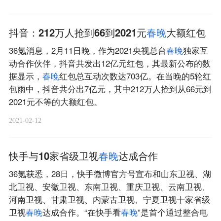
抖音：212万人抢到66到2021元
春
晚
大额红包
36氪消息，2月11日晚，作为2021央视总台
春
晚
独家互
动合作伙伴，抖音共发出12亿元红包，其最新公布的数
据显示，
春
晚
红包总互动次数达703亿。在当晚的5轮红
包雨中，抖音共分出7亿元，其中212万人抢到从66元到
2021元不等的大额红包。
2021-02-12
快手与10家省级卫视
春
晚
达成合作
36氪获悉，28日，快手微博官方号宣布和山东卫视、湖
北卫视、安徽卫视、东南卫视、重庆卫视、云南卫视、
河南卫视、甘肃卫视、内蒙古卫视、宁夏卫视十家省级
卫视
春
晚
达成合作。“在快手看
春
晚
”是首个通过整合电