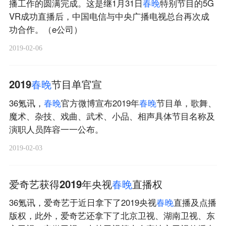
播工作的圆满完成。这是继1月31日
春
晚
特别节目的5G
VR成功直播后，中国电信与中央广播电视总台再次成
功合作。（e公司）
2019-02-06
2019
春
晚
节目单官宣
36氪讯，
春
晚
官方微博宣布2019年
春
晚
节目单，歌舞、
魔术、杂技、戏曲、武术、小品、相声具体节目名称及
演职人员阵容一一公布。
2019-02-03
爱奇艺获得2019年央视
春
晚
直播权
36氪讯，爱奇艺于近日拿下了2019央视
春
晚
直播及点播
版权，此外，爱奇艺还拿下了北京卫视、湖南卫视、东