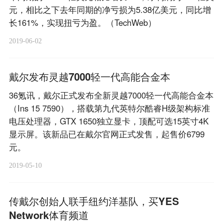
元，相比之下去年同期的净亏损为5.38亿美元，同比增
长161%，实现扭亏为盈。（TechWeb）
2019-06-02
戴尔发布灵越7000轻一代高能合金本
36氪讯，戴尔正式发布全新灵越7000轻一代高能合金本
（Ins 15 7590），搭载第九代英特尔酷睿H级架构标准
电压处理器，GTX 1650独立显卡，顶配可选15英寸4K
显示屏。该新品已在戴尔官网正式发售，起售价6799
元。
2019-05-10
传戴尔创始人联手纽约洋基队，买YES
Network体育频道