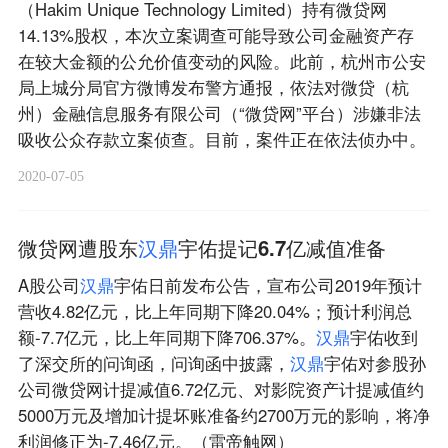
（Hakim Unique Technology Limited）持有微贷网
14.13%股权，本次立案调查可能导致公司金融资产存
在较大金额的公允价值变动的风险。此前，杭州市公安
局上城分局官方微博发布警方通报，依法对微贷（杭
州）金融信息服务有限公司（“微贷网”平台）涉嫌非法
吸收公众存款立案侦查。目前，案件正在依法侦办中。
2020-07-05
微贷网遭股东
汉
鼎
宇佑提记6.7亿减值准备
A股公司
汉
鼎
宇佑日前发布公告，宣布公司2019年预计
营收4.82亿元，比上年同期下降20.04%；预计利润总
额-7.7亿元，比上年同期下降706.37%。
汉
鼎
宇佑收到
了深交所的问询函，问询函中披露，
汉
鼎
宇佑对参股孙
公司微贷网计提减值6.72亿元、对影院资产计提减值约
5000万元及增加计提坏账准备约2700万元的影响，将净
利润修正为-7.46亿元。（雷帝触网）