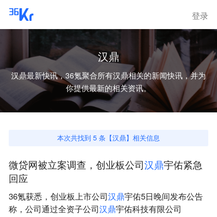
登录
汉鼎
汉鼎
最新快讯，36氪聚合所有
汉鼎
相关的新闻快讯，并为
你提供最新的相关资讯。
本次共找到
5
条【
汉鼎
】相关信息
微贷网被立案调查，创业板公司
汉
鼎
宇佑紧急
回应
36氪获悉，创业板上市公司
汉
鼎
宇佑5日晚间发布公告
称，公司通过全资子公司
汉
鼎
宇佑科技有限公司