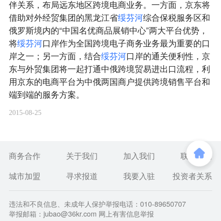
伴关系，布局远东地区跨境电商业务。一方面，京东将
借助对外经贸集团的黑龙江省
绥
芬
河
综合保税服务区和
俄罗斯境内的“中国名优商品展销中心”两大平台优势，
将
绥
芬
河
口岸作为全国跨境电子商务业务最为重要的口
岸之一；另一方面，结合
绥
芬
河
口岸的通关便利性，京
东与外贸集团将一起打通中俄跨境贸易进出口流程，利
用京东的电商平台为中俄两国商户提供跨境销售平台和
端到端的服务方案。
2015-08-25
商务合作
关于我们
加入我们
联系我们
城市加盟
寻求报道
我要入驻
投资者关系
违法和不良信息、未成年人保护举报电话：010-89650707
举报邮箱：jubao@36kr.com 网上有害信息举报