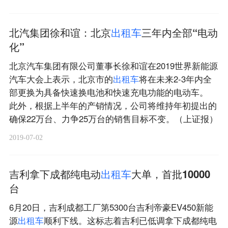
北汽集团徐和谊：北京
出
租
车
三年内全部“电动
化”
北京汽车集团有限公司董事长徐和谊在2019世界新能源
汽车大会上表示，北京市的
出
租
车
将在未来2-3年内全
部更换为具备快速换电池和快速充电功能的电动车。
此外，根据上半年的产销情况，公司将维持年初提出的
确保22万台、力争25万台的销售目标不变。（上证报）
2019-07-02
吉利拿下成都纯电动
出
租
车
大单，首批10000
台
6月20日，吉利成都工厂第5300台吉利帝豪EV450新能
源
出
租
车
顺利下线。这标志着吉利已低调拿下成都纯电