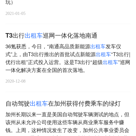
玩）
2021-01-05
T3出行
出
租
车
巡网一体化落地南通
36氪获悉，今日，“南通高品质新能源
出
租
车
发车仪
式”上，由T3出行推出的首批试点新能源
出
租
车
“T3出行|
优行出租”正式投入运营。这是T3出行“超级
出
租
车
”巡网
一体化解决方案在全国的首次落地。
2020-12-08
自动驾驶
出
租
车
在加州获得付费乘车的绿灯
加州长期以来一直是美国自动驾驶车辆测试的地点，但
该州从未允许公司使用这些车辆从商业乘车服务中赚
钱。上周，这种情况发生了改变，加州公共事业委员会