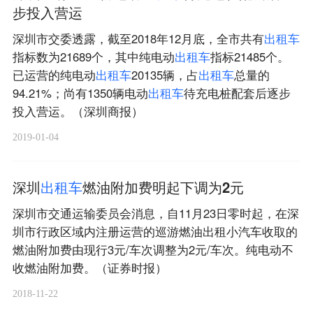
步投入营运
深圳市交委透露，截至2018年12月底，全市共有
出
租
车
指标数为21689个，其中纯电动
出
租
车
指标21485个。
已运营的纯电动
出
租
车
20135辆，占
出
租
车
总量的
94.21%；尚有1350辆电动
出
租
车
待充电桩配套后逐步
投入营运。（深圳商报）
2019-01-04
​深圳
出
租
车
燃油附加费明起下调为2元
深圳市交通运输委员会消息，自11月23日零时起，在深
圳市行政区域内注册运营的巡游燃油出租小汽车收取的
燃油附加费由现行3元/车次调整为2元/车次。纯电动不
收燃油附加费。（证券时报）
2018-11-22