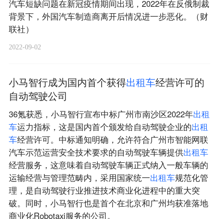
汽车短缺问题在新冠疫情期间出现，2022年在反俄制裁
背景下，外国汽车制造商离开后情况进一步恶化。（财
联社）
2022-09-02
小马智行成为国内首个获得
出
租
车
经营许可的
自动驾驶公司
36氪获悉，小马智行宣布中标广州市南沙区2022年
出
租
车
运力指标，这是国内首个颁发给自动驾驶企业的
出
租
车
经营许可。中标通知明确，允许符合广州市智能网联
汽车示范运营安全技术要求的自动驾驶车辆提供
出
租
车
经营服务，这意味着自动驾驶车辆正式纳入一般车辆的
运输经营与管理范畴内，采用国家统一
出
租
车
规范化管
理，是自动驾驶行业推进技术商业化进程中的重大突
破。同时，小马智行也是首个在北京和广州均获准落地
商业化Robotaxi服务的公司。