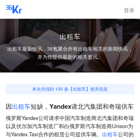
登录
出租车
出租车
最新快讯，36氪聚合所有
出租车
相关的新闻快讯，
并为你提供最新的相关资讯。
本次共找到
130
条【
出租车
】相关信息
因
出
租
车
短缺，Yandex请北汽集团和奇瑞供车
俄罗斯Yandex公司请求中国汽车制造商北汽集团和奇瑞
以及伏尔加汽车制造厂和白俄罗斯汽车制造商Unison为
与Yandex.Taxi合作的租赁公司提供车辆。
出
租
车
公司的