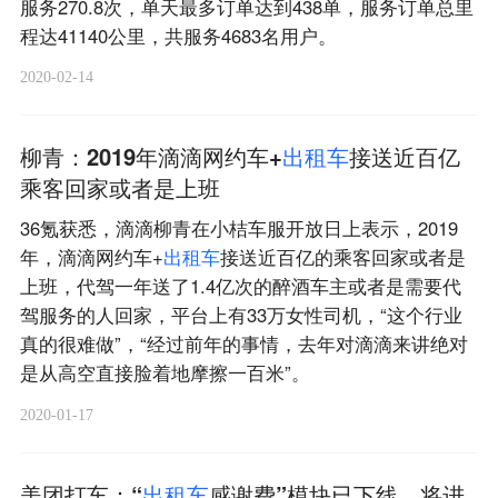
服务270.8次，单天最多订单达到438单，服务订单总里
程达41140公里，共服务4683名用户。
2020-02-14
柳青：2019年滴滴网约车+
出
租
车
接送近百亿
乘客回家或者是上班
36氪获悉，滴滴柳青在小桔车服开放日上表示，2019
年，滴滴网约车+
出
租
车
接送近百亿的乘客回家或者是
上班，代驾一年送了1.4亿次的醉酒车主或者是需要代
驾服务的人回家，平台上有33万女性司机，“这个行业
真的很难做”，“经过前年的事情，去年对滴滴来讲绝对
是从高空直接脸着地摩擦一百米”。
2020-01-17
美团打车：“
出
租
车
感谢费”模块已下线，将进