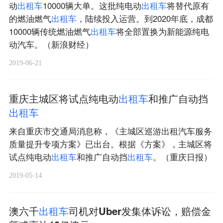
动
出
租
车
10000辆大单。这批纯电动
出
租
车
将替代原有
的燃油燃气
出
租
车
，陆续投入运营。到2020年底，成都
10000辆传统燃油燃气
出
租
车
将全部置换为新能源纯电
动汽车。（新浪财经）
2019-06-21
重庆主城区将试点纯电动
出
租
车
和推广自动挡
出
租
车
来自重庆市交通局消息称，《主城区巡游出租汽车服务
质量提升专项方案》已出台。根据《方案》，主城区将
试点纯电动
出
租
车
和推广自动挡
出
租
车
。（重庆日报）
2019-05-14
澳六千
出
租
车
司机对Uber发集体诉讼，赔偿金