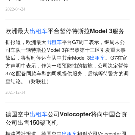
2022-04-24
欧洲最大
出
租
车
平台暂停特斯拉Model 3服务
据报道，欧洲最大
出
租
车
平台G7周二表示，继周末公
司车队一辆特斯拉Model 3在巴黎第十三区引发重大事
故后，将暂时停运车队中其余Model 3
出
租
车
。G7在官
方声明中表示，作为一项预防性的措施，公司决定暂停
37名配备同款车型的司机提供服务，后续等待警方的调
查结论。（财联社）
2021-12-14
德国空中
出
租
车
公司Volocopter将向中国合资
公司出售150架飞机
据路透社报道，德国空中
出
租
车
初创公司Volocopter周