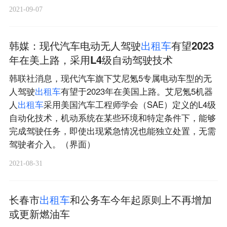
2021-09-07
韩媒：现代汽车电动无人驾驶
出
租
车
有望2023
年在美上路，采用L4级自动驾驶技术
韩联社消息，现代汽车旗下艾尼氪5专属电动车型的无
人驾驶
出
租
车
有望于2023年在美国上路。艾尼氪5机器
人
出
租
车
采用美国汽车工程师学会（SAE）定义的L4级
自动化技术，机动系统在某些环境和特定条件下，能够
完成驾驶任务，即使出现紧急情况也能独立处置，无需
驾驶者介入。（界面）
2021-08-31
长春市
出
租
车
和公务车今年起原则上不再增加
或更新燃油车