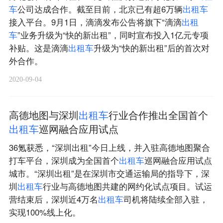
车
公司达成合作。截至目前，北京已有超6万辆
出
租
车
接入平台。9月1日，滴滴发布公告将旗下“滴滴
出
租
车
”业务升级为“快的新出租”，同时宣布投入1亿元专项
补贴。这是滴滴
出
租
车
升级为“快的新出租”后的首次对
外合作。
2020-09-04
高德地图与深圳
出
租
车
行业合作推出全国首个
出
租
车
巡网融合应用试点
36氪获悉，“深圳出租”今日上线，并入驻高德地图聚合
打车平台，深圳成为全国首个
出
租
车
巡网融合应用试点
城市。“深圳出租”是在深圳市交通运输局的指导下，深
圳
出
租
车
行业与高德地图共建的网约化试点项目。试运
营结束后，深圳近4万名
出
租
车
司机将陆续全部入驻，
实现100%线上化。