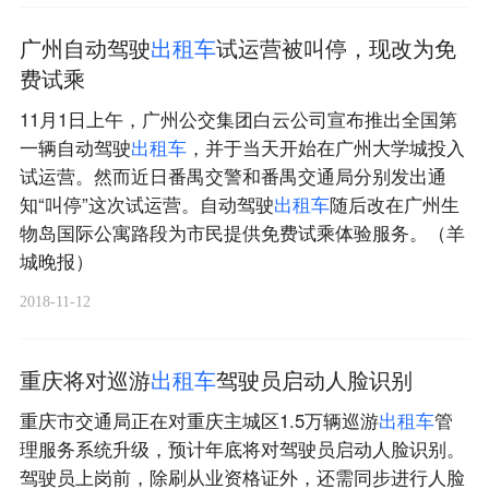
广州自动驾驶
出
租
车
试运营被叫停，现改为免
费试乘
11月1日上午，广州公交集团白云公司宣布推出全国第
一辆自动驾驶
出
租
车
，并于当天开始在广州大学城投入
试运营。然而近日番禺交警和番禺交通局分别发出通
知“叫停”这次试运营。自动驾驶
出
租
车
随后改在广州生
物岛国际公寓路段为市民提供免费试乘体验服务。（羊
城晚报）
2018-11-12
重庆将对巡游
出
租
车
驾驶员启动人脸识别
重庆市交通局正在对重庆主城区1.5万辆巡游
出
租
车
管
理服务系统升级，预计年底将对驾驶员启动人脸识别。
驾驶员上岗前，除刷从业资格证外，还需同步进行人脸