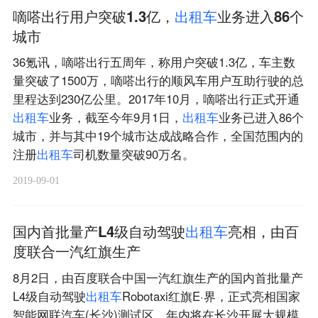
嘀嗒出行用户突破1.3亿，
出
租
车
业务进入86个
城市
36氪讯，嘀嗒出行五周年，称用户突破1.3亿，车主数
量突破了1500万，嘀嗒出行的顺风车用户互助行驶的总
里程达到230亿公里。2017年10月，嘀嗒出行正式开通
出
租
车
业务，截至今年9月1日，
出
租
车
业务已进入86个
城市，并与其中19个城市达成战略合作，全国范围内的
注册
出
租
车
司机数量突破90万名。
2019-09-01
国内首批量产L4级自动驾驶
出
租
车
亮相，由百
度联合一汽红旗生产
8月2日，由百度联合中国一汽红旗生产的国内首批量产
L4级自动驾驶
出
租
车
Robotaxi红旗E·界，正式亮相国家
智能网联汽车(长沙)测试区，年内将在长沙开展大规模