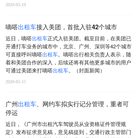
2020-05-19
嘀嗒
出
租
车
接入美团，首批入驻42个城市
近日，嘀嗒
出
租
车
正式入驻美团。截至目前，在美团已
开通打车业务的城市中，北京、广州、深圳等42个城市
可直接呼叫嘀嗒
出
租
车
。嘀嗒出行相关负责人表示，随
着和美团合作的深入，后续还将有其他更多城市的用户
可通过美团来打嘀嗒
出
租
车
。（封面新闻）
2020-05-15
广州
出
租
车
、网约车拟实行记分管理，重者可
停运
近日，《广州市出租汽车驾驶员从业资格证件管理规
定》发布征求意见稿，意见稿提到，交通行政主管部门