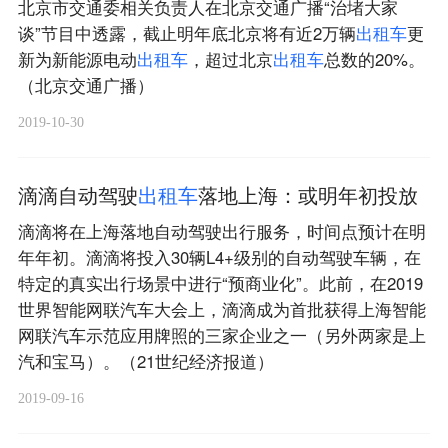
北京市交通委相关负责人在北京交通广播“治堵大家
谈”节目中透露，截止明年底北京将有近2万辆
出
租
车
更
新为新能源电动
出
租
车
，超过北京
出
租
车
总数的20%。
（北京交通广播）
2019-10-30
滴滴自动驾驶
出
租
车
落地上海：或明年初投放
滴滴将在上海落地自动驾驶出行服务，时间点预计在明
年年初。滴滴将投入30辆L4+级别的自动驾驶车辆，在
特定的真实出行场景中进行“预商业化”。此前，在2019
世界智能网联汽车大会上，滴滴成为首批获得上海智能
网联汽车示范应用牌照的三家企业之一（另外两家是上
汽和宝马）。（21世纪经济报道）
2019-09-16