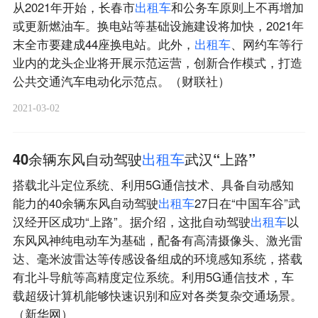
从2021年开始，长春市
出
租
车
和公务车原则上不再增加
或更新燃油车。换电站等基础设施建设将加快，2021年
末全市要建成44座换电站。此外，
出
租
车
、网约车等行
业内的龙头企业将开展示范运营，创新合作模式，打造
公共交通汽车电动化示范点。（财联社）
2021-03-02
40余辆东风自动驾驶
出
租
车
武汉“上路”
搭载北斗定位系统、利用5G通信技术、具备自动感知
能力的40余辆东风自动驾驶
出
租
车
27日在“中国车谷”武
汉经开区成功“上路”。据介绍，这批自动驾驶
出
租
车
以
东风风神纯电动车为基础，配备有高清摄像头、激光雷
达、毫米波雷达等传感设备组成的环境感知系统，搭载
有北斗导航等高精度定位系统。利用5G通信技术，车
载超级计算机能够快速识别和应对各类复杂交通场景。
（新华网）