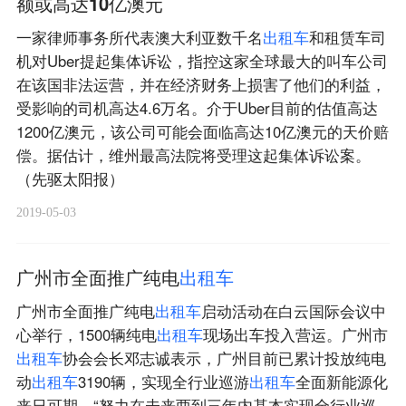
额或高达10亿澳元
一家律师事务所代表澳大利亚数千名
出
租
车
和租赁车司
机对Uber提起集体诉讼，指控这家全球最大的叫车公司
在该国非法运营，并在经济财务上损害了他们的利益，
受影响的司机高达4.6万名。介于Uber目前的估值高达
1200亿澳元，该公司可能会面临高达10亿澳元的天价赔
偿。据估计，维州最高法院将受理这起集体诉讼案。
（先驱太阳报）
2019-05-03
广州市全面推广纯电
出
租
车
广州市全面推广纯电
出
租
车
启动活动在白云国际会议中
心举行，1500辆纯电
出
租
车
现场出车投入营运。广州市
出
租
车
协会会长邓志诚表示，广州目前已累计投放纯电
动
出
租
车
3190辆，实现全行业巡游
出
租
车
全面新能源化
来日可期，“努力在未来两到三年内基本实现全行业巡