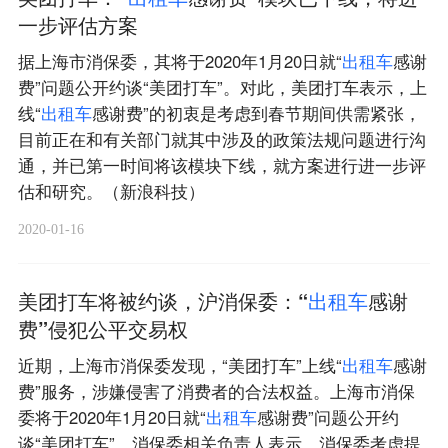
一步评估方案
据上海市消保委，其将于2020年1月20日就“
出
租
车
感谢
费”问题公开约谈“美团打车”。对此，美团打车表示，上
线“
出
租
车
感谢费”的初衷是考虑到春节期间供需紧张，
目前正在和有关部门就其中涉及的政策法规问题进行沟
通，并已第一时间将该模块下线，就方案进行进一步评
估和研究。（新浪科技）
2020-01-16
美团打车将被约谈，沪消保委：“
出
租
车
感谢
费”侵犯公平交易权
近期，上海市消保委发现，“美团打车”上线“
出
租
车
感谢
费”服务，涉嫌侵害了消费者的合法权益。上海市消保
委将于2020年1月20日就“
出
租
车
感谢费”问题公开约
谈“美团打车”。消保委相关负责人表示，消保委考虑提