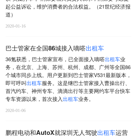
起公益诉讼，维护消费者的合法权益。（21世纪经济报
道）
2020-01-16
巴士管家在全国86城接入嘀嗒
出
租
车
36氪获悉，巴士管家宣布，已全面接入嘀嗒
出
租
车
业
务，在北京、上海、苏州、杭州、成都、广州等全国86
个城市同步上线。用户更新到巴士管家V531最新版本，
即可呼叫
出
租
车
服务。这是继巴士管家接入曹操出行、
首汽约车、神州专车、滴滴出行等主要网约车平台快车
专车资源以来，首次接入
出
租
车
业务。
2020-01-06
鹏程电动和AutoX就深圳无人驾驶
出
租
车
运营