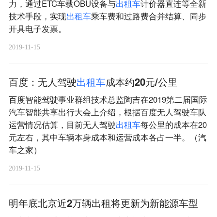
力，通过ETC车载OBU设备与
出
租
车
计价器直连等全新
技术手段，实现
出
租
车
乘车费和过路费合并结算、同步
开具电子发票。
2019-11-15
百度：无人驾驶
出
租
车
成本约20元/公里
百度智能驾驶事业群组技术总监陶吉在2019第二届国际
汽车智能共享出行大会上介绍，根据百度无人驾驶车队
运营情况估算，目前无人驾驶
出
租
车
每公里的成本在20
元左右，其中车辆本身成本和运营成本各占一半。（汽
车之家）
2019-11-15
明年底北京近2万辆出租将更新为新能源车型