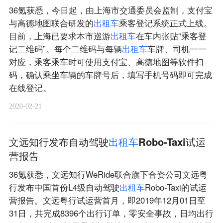
36氪获悉，今日起，由上海市交通委员会监制，支付宝
与高德地图联合研发的
出
租
车
乘客登记系统正式上线。
目前，上海已要求本市巡游
出
租
车
在车内张贴“乘客登
记二维码”。每个二维码与每辆
出
租
车
车牌、司机一一
对应，乘客乘车时可使用支付宝、高德地图等软件扫
码，确认乘坐车辆的车牌号后，填写手机号码即可完成
在线登记。
2020-02-21
文远知行发布自动驾驶
出
租
车
Robo-Taxi试运
营报告
36氪获悉，文远知行WeRide联合旗下合资公司文远粤
行发布中国首份L4级自动驾驶
出
租
车
Robo-Taxi的试运
营报告。文远粤行试运营首月，即2019年12月01日至
31日，共完成8396个出行订单，零安全事故，日均出行