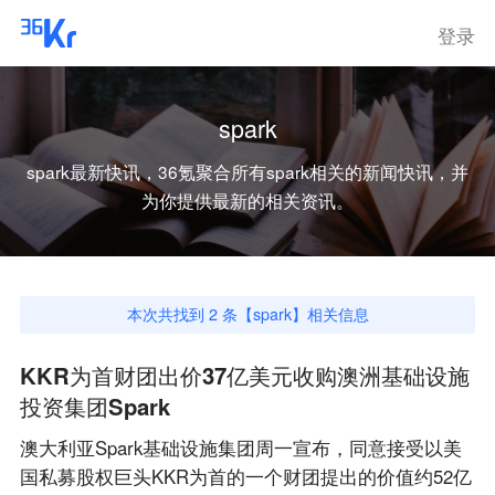
登录
spark
spark
最新快讯，36氪聚合所有
spark
相关的新闻快讯，并
为你提供最新的相关资讯。
本次共找到
2
条【
spark
】相关信息
KKR为首财团出价37亿美元收购澳洲基础设施
投资集团Spark
澳大利亚Spark基础设施集团周一宣布，同意接受以美
国私募股权巨头KKR为首的一个财团提出的价值约52亿