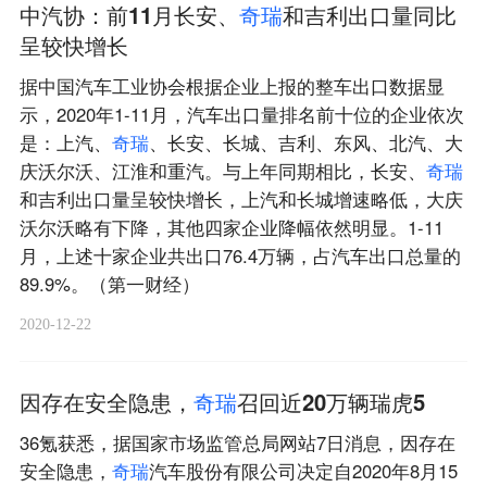
中汽协：前11月长安、
奇
瑞
和吉利出口量同比
呈较快增长
据中国汽车工业协会根据企业上报的整车出口数据显
示，2020年1-11月，汽车出口量排名前十位的企业依次
是：上汽、
奇
瑞
、长安、长城、吉利、东风、北汽、大
庆沃尔沃、江淮和重汽。与上年同期相比，长安、
奇
瑞
和吉利出口量呈较快增长，上汽和长城增速略低，大庆
沃尔沃略有下降，其他四家企业降幅依然明显。1-11
月，上述十家企业共出口76.4万辆，占汽车出口总量的
89.9%。（第一财经）
2020-12-22
因存在安全隐患，
奇
瑞
召回近20万辆瑞虎5
36氪获悉，据国家市场监管总局网站7日消息，因存在
安全隐患，
奇
瑞
汽车股份有限公司决定自2020年8月15