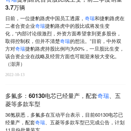
3.7万辆
日前，一位捷豹路虎中国员工透露，
奇
瑞
和捷豹路虎在
二者合资企业
奇
瑞
捷豹路虎中的股比或将发生变
化，“内部讨论很激烈，外资方面希望拿到更多股份，
取得控制权，但并不清楚
奇
瑞
的想法。”目前，中外双
方对
奇
瑞
捷豹路虎持股比例均为50%，一旦股比生变，
该合资企业在战略及经营方面也可能迎来较大变化。
（澎湃）
2022-10-13
多氟多：60130电芯已经量产，配套
奇
瑞
、五
菱等多款车型
36氪获悉，多氟多在互动平台表示，目前60130电芯已
经量产，配套
奇
瑞
、五菱等多款车型已完成公告，计划
11月份批量装车。