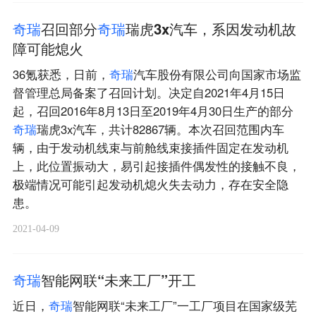
奇
瑞
召回部分
奇
瑞
瑞虎3x汽车，系因发动机故
障可能熄火
36氪获悉，日前，
奇
瑞
汽车股份有限公司向国家市场监
督管理总局备案了召回计划。决定自2021年4月15日
起，召回2016年8月13日至2019年4月30日生产的部分
奇
瑞
瑞虎3x汽车，共计82867辆。本次召回范围内车
辆，由于发动机线束与前舱线束接插件固定在发动机
上，此位置振动大，易引起接插件偶发性的接触不良，
极端情况可能引起发动机熄火失去动力，存在安全隐
患。
2021-04-09
奇
瑞
智能网联“未来工厂”开工
近日，
奇
瑞
智能网联“未来工厂”一工厂项目在国家级芜