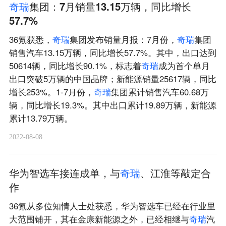
奇
瑞
集团：7月销量13.15万辆，同比增长
57.7%
36氪获悉，
奇
瑞
集团发布销量月报：7月份，
奇
瑞
集团
销售汽车13.15万辆，同比增长57.7%。其中，出口达到
50614辆，同比增长90.1%，标志着
奇
瑞
成为首个单月
出口突破5万辆的中国品牌；新能源销量25617辆，同比
增长253%。1-7月份，
奇
瑞
集团累计销售汽车60.68万
辆，同比增长19.3%。其中出口累计19.89万辆，新能源
累计13.79万辆。
2022-08-08
华为智选车接连成单，与
奇
瑞
、江淮等敲定合
作
36氪从多位知情人士处获悉，华为智选车已经在行业里
大范围铺开，其在金康新能源之外，已经相继与
奇
瑞
汽