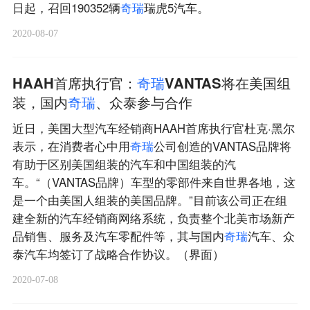
日起，召回190352辆
奇
瑞
瑞虎5汽车。
2020-08-07
HAAH首席执行官：
奇
瑞
VANTAS将在美国组
装，国内
奇
瑞
、众泰参与合作
近日，美国大型汽车经销商HAAH首席执行官杜克·黑尔
表示，在消费者心中用
奇
瑞
公司创造的VANTAS品牌将
有助于区别美国组装的汽车和中国组装的汽
车。“（VANTAS品牌）车型的零部件来自世界各地，这
是一个由美国人组装的美国品牌。”目前该公司正在组
建全新的汽车经销商网络系统，负责整个北美市场新产
品销售、服务及汽车零配件等，其与国内
奇
瑞
汽车、众
泰汽车均签订了战略合作协议。（界面）
2020-07-08