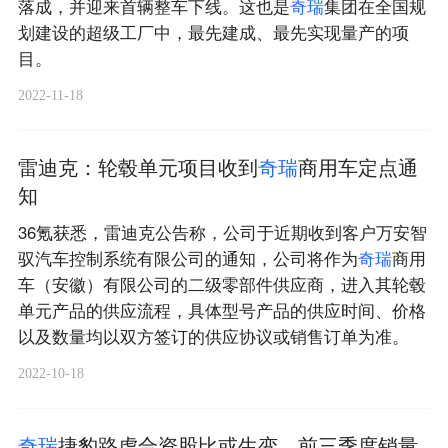
落成，并迎来首辆整车下线。这也是
奇
瑞
集团在全国规
划建设的超级工厂中，最先建成、最先实现量产的项
目。
2022-11-18
雷迪克：轮毂单元项目收到
奇
瑞
商用车定点通
知
36氪获悉，雷迪克公告称，公司于近期收到客户万安智
驭汽车控制系统有限公司的通知，公司将作为
奇
瑞
商用
车（安徽）有限公司的二级零部件供应商，进入其轮毂
单元产品的供应流程，具体型号产品的供应时间、价格
以及数量均以双方签订的供应协议或销售订单为准。
2022-10-18
奇
瑞
捷豹路虎合资股比或生变，前三季度销量