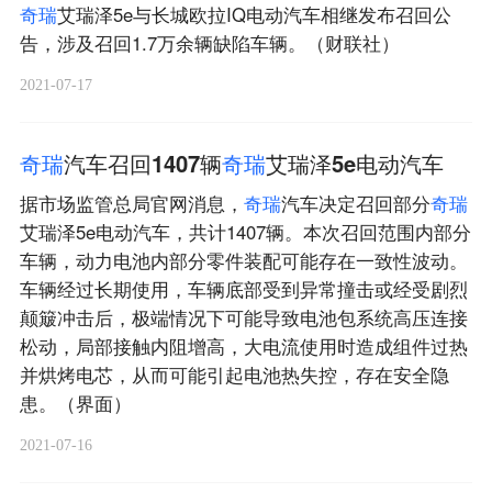
奇
瑞
艾瑞泽5e与长城欧拉IQ电动汽车相继发布召回公
告，涉及召回1.7万余辆缺陷车辆。（财联社）
2021-07-17
奇
瑞
汽车召回1407辆
奇
瑞
艾瑞泽5e电动汽车
据市场监管总局官网消息，
奇
瑞
汽车决定召回部分
奇
瑞
艾瑞泽5e电动汽车，共计1407辆。本次召回范围内部分
车辆，动力电池内部分零件装配可能存在一致性波动。
车辆经过长期使用，车辆底部受到异常撞击或经受剧烈
颠簸冲击后，极端情况下可能导致电池包系统高压连接
松动，局部接触内阻增高，大电流使用时造成组件过热
并烘烤电芯，从而可能引起电池热失控，存在安全隐
患。（界面）
2021-07-16