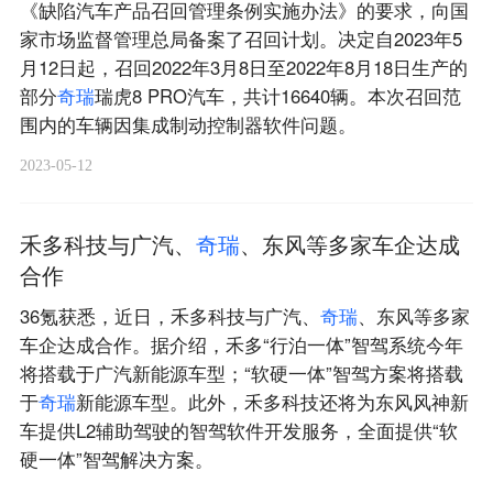
《缺陷汽车产品召回管理条例实施办法》的要求，向国
家市场监督管理总局备案了召回计划。决定自2023年5
月12日起，召回2022年3月8日至2022年8月18日生产的
部分
奇
瑞
瑞虎8 PRO汽车，共计16640辆。本次召回范
围内的车辆因集成制动控制器软件问题。
2023-05-12
禾多科技与广汽、
奇
瑞
、东风等多家车企达成
合作
36氪获悉，近日，禾多科技与广汽、
奇
瑞
、东风等多家
车企达成合作。据介绍，禾多“行泊一体”智驾系统今年
将搭载于广汽新能源车型；“软硬一体”智驾方案将搭载
于
奇
瑞
新能源车型。此外，禾多科技还将为东风风神新
车提供L2辅助驾驶的智驾软件开发服务，全面提供“软
硬一体”智驾解决方案。