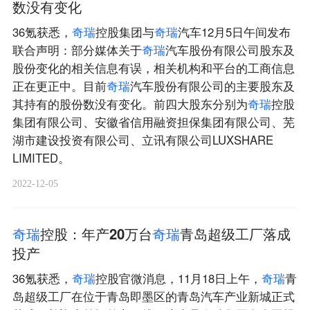
数没有变化
36氪获悉，
奇
瑞
控股集团与
奇
瑞
汽车12月5日午间发布
联合声明：部分媒体关于
奇
瑞
汽车股份有限公司股东及
股份变化的相关信息有误，相关机构和平台的工商信息
正在更正中。目前
奇
瑞
汽车股份有限公司的主要股东及
其持有的股份数没有变化。前四大股东分别为
奇
瑞
控股
集团有限公司、安徽省信用融资担保集团有限公司、芜
湖市建设投资有限公司、立讯有限公司LUXSHARE
LIMITED。
2022-12-05
奇
瑞
控股：年产20万台
奇
瑞
青岛超级工厂落成
投产
36氪获悉，
奇
瑞
控股官微消息，11月18日上午，
奇
瑞
青
岛超级工厂在位于青岛即墨区的青岛汽车产业新城正式