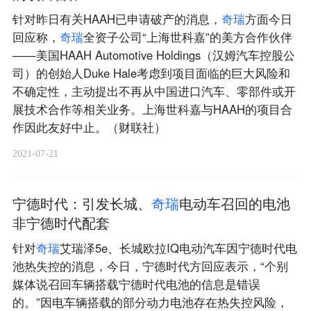
针对昨日有关HAAH已申请破产的消息，
奇
瑞
方面今日
回应称，
奇
瑞
全资子公司“上海世科嘉”的美方合作伙伴
——美国HAAH Automotive Holdings（汉姆汽车控股公
司）的创始人Duke Hale考虑到项目面临的巨大风险和
不确定性，主动提出不再从中国进口汽车、零部件或开
展技术合作等相关业务。上海世科嘉与HAAH的项目合
作因此友好中止。（财联社）
2021-07-21
宁德时代：引发长城、
奇
瑞
电动车召回的电池
非宁德时代配套
针对
奇
瑞
艾瑞泽5e、长城欧拉IQ电动汽车因宁德时代电
池热失控的消息，今日，宁德时代方回应表示，“个别
媒体说召回车辆搭载宁德时代电池的信息是错误
的。”因电车辆搭载的部分动力电池存在热失控风险，