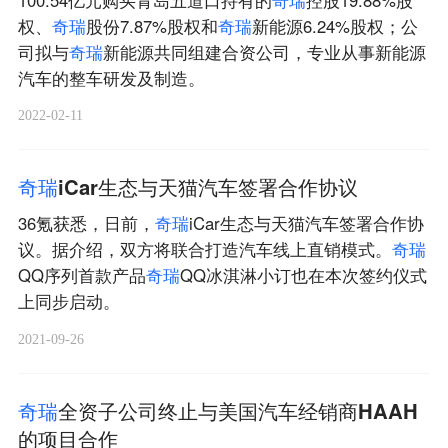
权、
奇
瑞
股份7.87%股权和
奇
瑞
新能源6.24%股权；公
司拟与
奇
瑞
新能源共同组建合资公司，专业从事新能源
汽车的整车研发及制造。
2022-02-11
奇
瑞
iCar生态与天猫汽车签署合作协议
36氪获悉，日前，
奇
瑞
iCar生态与天猫汽车签署合作协
议。据介绍，双方将联合打造汽车线上直销模式。
奇
瑞
QQ序列首款产品
奇
瑞
QQ冰淇淋小订也在本次签约仪式
上同步启动。
2021-09-26
奇
瑞
全资子公司终止与美国汽车经销商HAAH
的项目合作