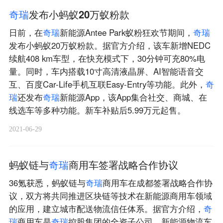
奇
瑞
发布小蚂蚁20万蚁粉款
日前，在
奇
瑞
新能源Antee Park蚁粉狂欢节期间，
奇
瑞
发布小蚂蚁20万蚁粉款。据官方介绍，该车新增NEDC
续航408 km车型，在快充模式下，30分钟可充80%电
量。同时，车内搭载10寸高清液晶屏、AI智能语音交
互、百度Car-Life手机互联Easy-Entry等功能。此外，
奇
瑞
还发布
奇
瑞
新能源App，该App集合社交、商城、在
线选车等多种功能。新车补贴后5.99万元起售。
2021-06-29
蚂蚁链与
奇
瑞
商用车签署战略合作协议
36氪获悉，蚂蚁链与
奇
瑞
商用车在成都签署战略合作协
议，双方将共同推进区块链等技术在新能源商用车领域
的应用，建立城市配送物流信任体系。据官方介绍，
奇
瑞
商用车是
奇
瑞
控股集团的全资子公司、新能源物流车