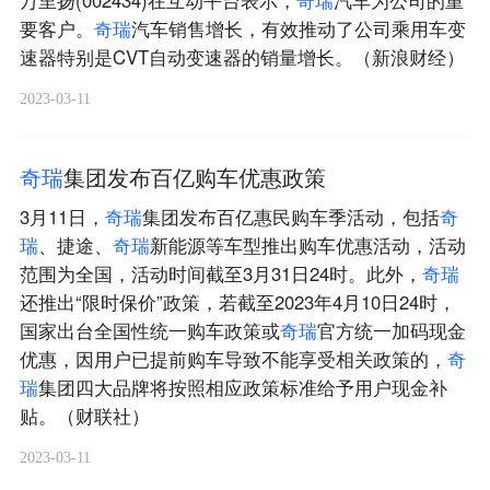
万里扬(002434)在互动平台表示，
奇
瑞
汽车为公司的重
要客户。
奇
瑞
汽车销售增长，有效推动了公司乘用车变
速器特别是CVT自动变速器的销量增长。（新浪财经）
2023-03-11
奇
瑞
集团发布百亿购车优惠政策
3月11日，
奇
瑞
集团发布百亿惠民购车季活动，包括
奇
瑞
、捷途、
奇
瑞
新能源等车型推出购车优惠活动，活动
范围为全国，活动时间截至3月31日24时。此外，
奇
瑞
还推出“限时保价”政策，若截至2023年4月10日24时，
国家出台全国性统一购车政策或
奇
瑞
官方统一加码现金
优惠，因用户已提前购车导致不能享受相关政策的，
奇
瑞
集团四大品牌将按照相应政策标准给予用户现金补
贴。（财联社）
2023-03-11