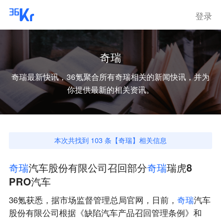
登录
奇瑞
奇瑞
最新快讯，36氪聚合所有
奇瑞
相关的新闻快讯，并为
你提供最新的相关资讯。
本次共找到
103
条【
奇瑞
】相关信息
奇
瑞
汽车股份有限公司召回部分
奇
瑞
瑞虎8
PRO汽车
36氪获悉，据市场监督管理总局官网，日前，
奇
瑞
汽车
股份有限公司根据《缺陷汽车产品召回管理条例》和