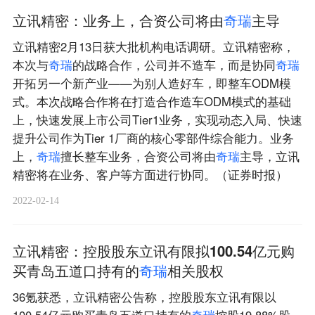
立讯精密：业务上，合资公司将由
奇
瑞
主导
立讯精密2月13日获大批机构电话调研。立讯精密称，
本次与
奇
瑞
的战略合作，公司并不造车，而是协同
奇
瑞
开拓另一个新产业——为别人造好车，即整车ODM模
式。本次战略合作将在打造合作造车ODM模式的基础
上，快速发展上市公司Tier1业务，实现动态入局、快速
提升公司作为Tier 1厂商的核心零部件综合能力。业务
上，
奇
瑞
擅长整车业务，合资公司将由
奇
瑞
主导，立讯
精密将在业务、客户等方面进行协同。（证券时报）
2022-02-14
立讯精密：控股股东立讯有限拟100.54亿元购
买青岛五道口持有的
奇
瑞
相关股权
36氪获悉，立讯精密公告称，控股股东立讯有限以
100.54亿元购买青岛五道口持有的
奇
瑞
控股19.88%股