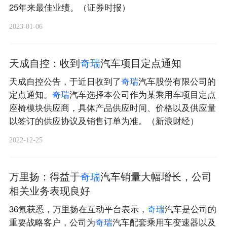
25年来最佳业绩。（证券时报）
2023-01-06
天成自控：收到
奇
瑞
汽车项目定点通知
天成自控公告，于近日收到了
奇
瑞
汽车股份有限公司的
定点通知。
奇
瑞
汽车选择本公司作为某乘用车项目定点
座椅模块供应商，具体产品供应时间、价格以及供应量
以签订的供应协议及销售订单为准。（新浪财经）
2022-12-25
万里扬：得益于
奇
瑞
汽车销量大幅增长，公司
相关业务表现良好
36氪获悉，万里扬在互动平台表示，
奇
瑞
汽车是公司的
重要战略客户，公司为
奇
瑞
汽车配套乘用车变速器以及