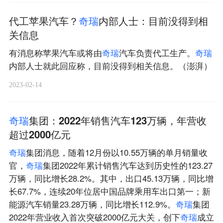
代工苹果汽车？
奇
瑞
内部人士：目前没得到相
关信息
有消息称苹果汽车或将由
奇
瑞
汽车负责代工生产。
奇
瑞
内部人士就此回应称，目前没得到相关信息。（澎湃）
2023-02-14
奇
瑞
集团：2022年销售汽车123万辆，年营收
超过2000亿元
奇
瑞
集团消息，随着12月份以10.55万辆的单月销量收
官，
奇
瑞
集团2022年累计销售汽车达到历史性的123.27
万辆，同比增长28.2%。其中，出口45.13万辆，同比增
长67.7%，连续20年位居中国品牌乘用车出口第一；新
能源汽车销量23.28万辆，同比增长112.9%。
奇
瑞
集团
2022年营业收入首次突破2000亿元大关，创下
奇
瑞
成立