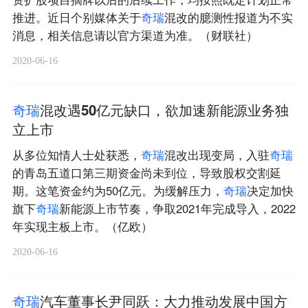
推进。近日个别媒体关于
奇
瑞
混改的臆测性报道为不实
消息，相关信息请以官方渠道为准。（财联社）
2020-06-16
奇
瑞
混改遇50亿元缺口，欲加速新能源业务独
立上市
从多位知情人士处获悉，
奇
瑞
混改出现变局，入驻
奇
瑞
的青岛五道口第三期资金尚未到位，导致股权交割延
期。这笔资金约为50亿元。为缓解压力，
奇
瑞
决定加快
旗下
奇
瑞
新能源上市节奏，争取2021年完成导入，2022
年实现主板上市。（亿欧）
2020-06-16
奇
瑞
汽车董事长尹同跃：大力推动发展中国方