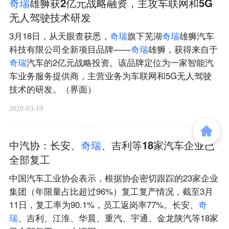
奇
瑞
雄狮获2亿元战略融资，主攻车联网和5G
无人驾驶技术研发
3月18日，从天眼查获悉，
奇
瑞
旗下芜湖
奇
瑞
雄狮汽车
科技有限公司全新项目品牌——
奇
瑞
雄狮，获得来自于
奇
瑞
汽车的2亿元战略投资。该品牌定位为一家智能汽
车业务服务提供商，主营业务为车联网和5G无人驾驶
技术的研发。（界面）
2020-03-19
中汽协：长安、
奇
瑞
、吉利等18家汽车企业已
全部复工
中国汽车工业协会表示，根据协会密切跟踪的23家企业
集团（年限量占比超过96%）复工复产情况，截至3月
11日，复工率为90.1%，员工返岗率77%。长安、
奇
瑞
、吉利、江淮、华晨、重汽、宇通、金龙陕汽等18家