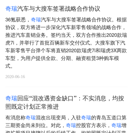
奇
瑞
汽车与大搜车签署战略合作协议
36氪获悉，
奇
瑞
汽车与大搜车签署战略合作协议。根据
协议，双方将进一步深化汽车新零售领域的战略合作，
推进汽车直销业务。签约当天，双方合作推出2020款瑞
虎7i，并举行了首批百辆新车交付仪式。大搜车旗下汽
车新零售平台弹个车将直销2020款瑞虎7i和瑞虎3X两款
车型，为用户提供全款、分期、融资租赁3种购车模
式。
2020-06-16
奇
瑞
回应“混改遇资金缺口”：不实消息，均按
照既定计划正常推进
有消息称
奇
瑞
混改出现变局，入驻
奇
瑞
的青岛五道口第
三期资金尚未到位。对此，
奇
瑞
控股官方表示，
奇
瑞
增
资扩股项目摘牌以后的后续工作，均按照既定计划正常