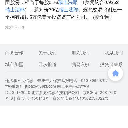
团股份，相当于每股0.76
瑞
士
法
郎
（1美元约合0.9252
瑞
士
法
郎
），总对价30亿
瑞
士
法
郎
。这笔交易将创建一
个拥有超过5万亿美元投资资产的公司。（新华网）
2023-03-19
商务合作
关于我们
加入我们
联系我们
城市加盟
寻求报道
我要入驻
投资者关系
违法和不良信息、未成年人保护举报电话：010-89650707
举报邮箱：jubao@36kr.com 网上有害信息举报
© 2011~
2026
北京多氪信息科技有限公司 |
京ICP备12031756
号-6
|
京ICP证150143号
| 京公网安备11010502057322号