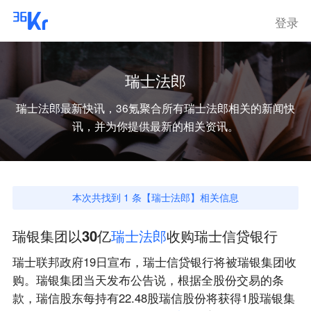
登录
瑞士法郎
瑞士法郎
最新快讯，36氪聚合所有
瑞士法郎
相关的新闻快
讯，并为你提供最新的相关资讯。
本次共找到
1
条【
瑞士法郎
】相关信息
瑞银集团以30亿
瑞
士
法
郎
收购瑞士信贷银行
瑞士联邦政府19日宣布，瑞士信贷银行将被瑞银集团收
购。瑞银集团当天发布公告说，根据全股份交易的条
款，瑞信股东每持有22.48股瑞信股份将获得1股瑞银集