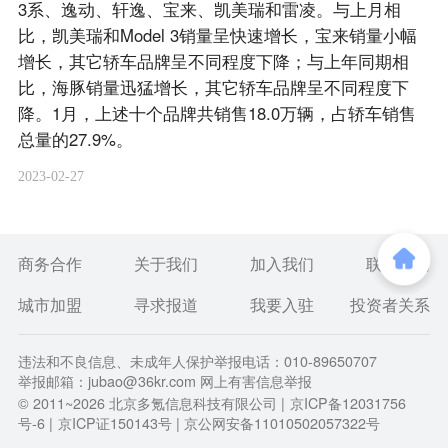
3系、逸动、轩逸、宝来、凯美瑞和雷凌。与上月相
比，凯美瑞和Model 3销量呈快速增长，宝来销量小幅
增长，其它轿车品牌呈不同程度下降；与上年同期相
比，海豚销量迅猛增长，其它轿车品牌呈不同程度下
降。1月，上述十个品牌共销售18.0万辆，占轿车销售
总量的27.9%。
2023-02-27
商务合作
关于我们
加入我们
联系我们
城市加盟
寻求报道
我要入驻
投资者关系
违法和不良信息、未成年人保护举报电话：010-89650707
举报邮箱：jubao@36kr.com 网上有害信息举报
© 2011~
2026
北京多氪信息科技有限公司 |
京ICP备12031756
号-6
|
京ICP证150143号
| 京公网安备11010502057322号