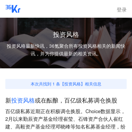
登录
投资风格
投资风格
最新快讯，36氪聚合所有
投资风格
相关的新闻快
讯，并为你提供最新的相关资讯。
本次共找到
1
条【
投资风格
】相关信息
新
投
资
风
格
或在酝酿，百亿级私募调仓换股
百亿级私募近期正在积极调仓换股。Choice数据显示，
2月以来勤辰资产基金经理崔莹、石锋资产合伙人崔红
建、高毅资产基金经理邓晓峰等知名私募基金经理，纷