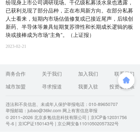
纷现身上市公司调研现场。千亿级私募淡水泉也透露，
已获利兑现了部分品种，正在布局新方向。在部分私募
人士看来，短期内市场估值修复或已接近尾声，后续创
新药、半导体等兼具短期复苏弹性和长期成长逻辑的板
块或接棒成为市场“主角”。（上证报）
2023-02-21
商务合作
关于我们
加入我们
联系我们
城市加盟
寻求报道
我要入驻
投资者关系
违法和不良信息、未成年人保护举报电话：010-89650707
举报邮箱：jubao@36kr.com 网上有害信息举报
© 2011~
2026
北京多氪信息科技有限公司 |
京ICP备12031756
号-6
|
京ICP证150143号
| 京公网安备11010502057322号