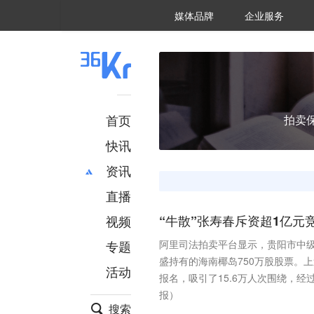
36氪Auto
数字时氪
企业号
未来消费
智能涌现
未来城市
启动Power on
媒体品牌
企业服务
企服点评
36氪出海
36氪研究院
潮生TIDE
36氪企服点评
36Kr研究院
36氪财经
职场bonus
36碳
后浪研究所
36Kr创新咨询
暗涌Waves
硬氪
氪睿研究院
首页
拍卖
快讯
资讯
直播
最新
推荐
创投
财经
视频
“牛散”张寿春斥资超1亿元
汽车
AI
专题
阿里司法拍卖平台显示，贵阳市中级人
科技
项目推荐
盛持有的海南椰岛750万股股票。上
活动
专精特新
安徽
报名，吸引了15.6万人次围绕，经
报）
搜索