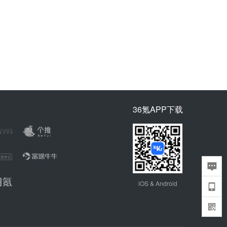
36氪APP下载
iOS & Android