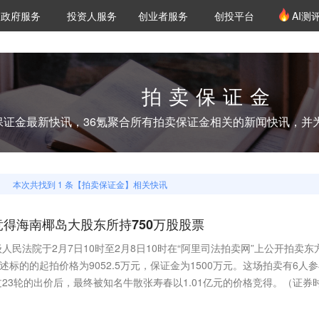
创投发布
项目推荐
核心服务
LP源计划
政府服务
投资人服务
创业者服务
创投平台
AI测
36氪Pro
VClub
VClub投资机构库
创投氪堂
城市之窗
投资机构职位推介
企业入驻
投资人认证
拍卖保证金
保证金
最新快讯，36氪聚合所有
拍卖保证金
相关的新闻快讯，并
本次共找到
1
条【
拍卖保证金
】相关快讯
竞得海南椰岛大股东所持750万股股票
民法院于2月7日10时至2月8日10时在“阿里司法拍卖网”上公开拍卖东
述标的的起拍价格为9052.5万元，保证金为1500万元。这场拍卖有6人
过23轮的出价后，最终被知名牛散张寿春以1.01亿元的价格竞得。（证券