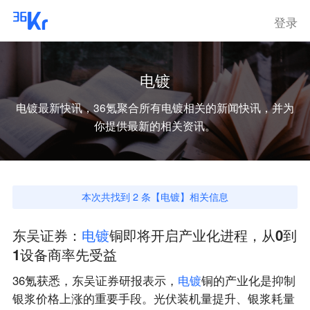
登录
电镀
电镀
最新快讯，36氪聚合所有
电镀
相关的新闻快讯，并为
你提供最新的相关资讯。
本次共找到
2
条【
电镀
】相关信息
东吴证券：
电
镀
铜即将开启产业化进程，从0到
1设备商率先受益
36氪获悉，东吴证券研报表示，
电
镀
铜的产业化是抑制
银浆价格上涨的重要手段。光伏装机量提升、银浆耗量