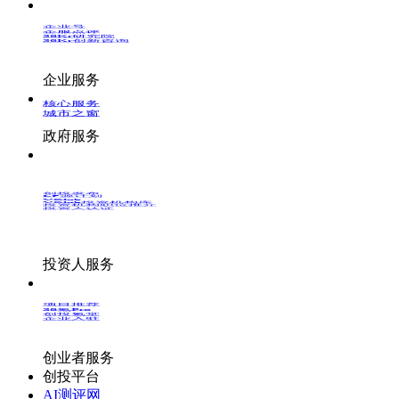
企业号
企服点评
36Kr研究院
36Kr创新咨询
企业服务
核心服务
城市之窗
政府服务
创投发布
LP源计划
VClub
VClub投资机构库
投资机构职位推介
投资人认证
投资人服务
项目推荐
36氪Pro
创投氪堂
企业入驻
创业者服务
创投平台
AI测评网