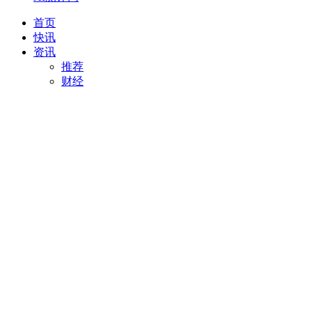
首页
快讯
资讯
推荐
财经
AI
项目推荐
安徽
最新
创投
汽车
科技
专精特新
直播
视频
专题
活动
搜索
项目推荐
我要入驻