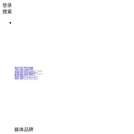
登录
搜索
36氪Auto
数字时氪
未来消费
智能涌现
未来城市
启动Power on
36氪出海
36氪研究院
潮生TIDE
36氪企服点评
36氪财经
职场bonus
36碳
后浪研究所
暗涌Waves
硬氪
氪睿研究院
媒体品牌