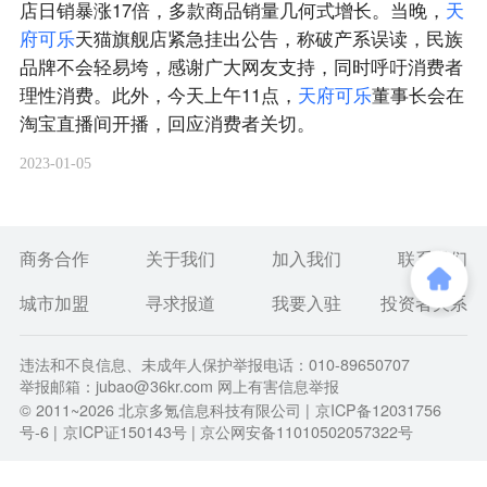
店日销暴涨17倍，多款商品销量几何式增长。当晚，
天
府
可
乐
天猫旗舰店紧急挂出公告，称破产系误读，民族
品牌不会轻易垮，感谢广大网友支持，同时呼吁消费者
理性消费。此外，今天上午11点，
天
府
可
乐
董事长会在
淘宝直播间开播，回应消费者关切。
2023-01-05
商务合作
关于我们
加入我们
联系我们
城市加盟
寻求报道
我要入驻
投资者关系
违法和不良信息、未成年人保护举报电话：010-89650707
举报邮箱：jubao@36kr.com 网上有害信息举报
© 2011~
2026
北京多氪信息科技有限公司 |
京ICP备12031756
号-6
|
京ICP证150143号
| 京公网安备11010502057322号