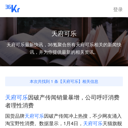
登录
天府可乐
天府可乐
最新快讯，36氪聚合所有
天府可乐
相关的新闻快
讯，并为你提供最新的相关资讯。
本次共找到
1
条【
天府可乐
】相关信息
天
府
可
乐
因破产传闻销量暴增，公司呼吁消费
者理性消费
国货品牌
天
府
可
乐
因破产传闻冲上热搜，不少网友涌入
淘宝野性消费。数据显示，1月4日，
天
府
可
乐
天猫旗舰