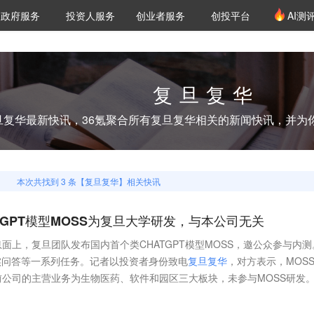
创投发布
项目推荐
核心服务
LP源计划
政府服务
投资人服务
创业者服务
创投平台
AI测
36氪Pro
VClub
VClub投资机构库
创投氪堂
城市之窗
投资机构职位推介
企业入驻
投资人认证
复旦复华
旦复华
最新快讯，36氪聚合所有
复旦复华
相关的新闻快讯，并为
本次共找到
3
条【
复旦复华
】相关快讯
tGPT模型MOSS为复旦大学研发，与本公司无关
面上，复旦团队发布国内首个类CHATGPT模型MOSS，邀公众参与内测
实问答等一系列任务。记者以投资者身份致电
复
旦
复
华
，对方表示，MOS
公司的主营业务为生物医药、软件和园区三大板块，未参与MOSS研发