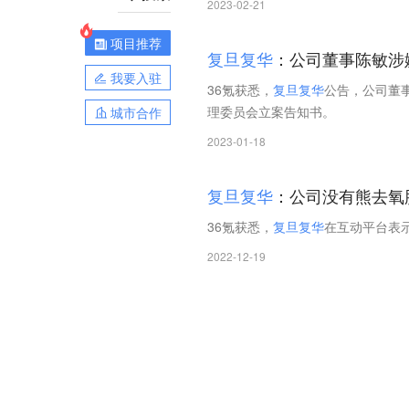
2023-02-21
项目推荐
复
旦
复
华
：公司董事陈敏涉
我要入驻
36氪获悉，
复
旦
复
华
公告，公司董
理委员会立案告知书。
城市合作
2023-01-18
复
旦
复
华
：公司没有熊去氧
36氪获悉，
复
旦
复
华
在互动平台表
2022-12-19