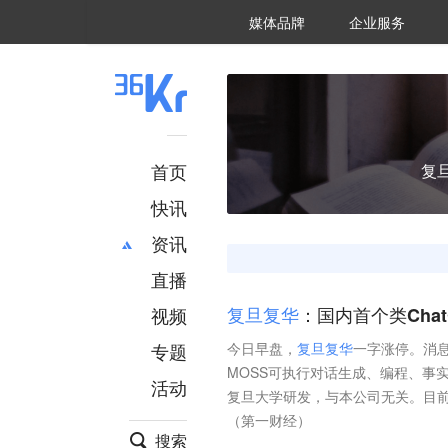
36氪Auto
数字时氪
企业号
未来消费
智能涌现
未来城市
启动Power on
媒体品牌
企业服务
企服点评
36氪出海
36氪研究院
潮生TIDE
36氪企服点评
36Kr研究院
36氪财经
职场bonus
36碳
后浪研究所
36Kr创新咨询
暗涌Waves
硬氪
氪睿研究院
首页
复
快讯
资讯
直播
最新
推荐
创投
财经
视频
复
旦
复
华
：国内首个类Cha
汽车
AI
专题
今日早盘，
复
旦
复
华
一字涨停。消息
科技
项目推荐
MOSS可执行对话生成、编程、事
活动
专精特新
安徽
复旦大学研发，与本公司无关。目前
（第一财经）
搜索