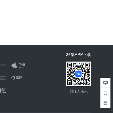
36氪APP下载
iOS & Android