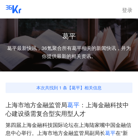
登录
葛平
葛平
最新快讯，36氪聚合所有
葛平
相关的新闻快讯，并为
你提供最新的相关资讯。
本次共找到
1
条【
葛平
】相关信息
上海市地方金融监管局
葛
平
：上海金融科技中
心建设亟需复合型实用型人才
第四届上海金融科技国际论坛在上海陆家嘴中国金融信
息中心举行。上海市地方金融监管局副局长
葛
平
在“新