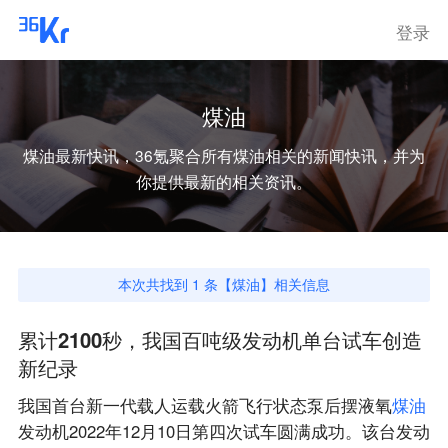
登录
煤油
煤油
最新快讯，36氪聚合所有
煤油
相关的新闻快讯，并为
你提供最新的相关资讯。
本次共找到
1
条【
煤油
】相关信息
累计2100秒，我国百吨级发动机单台试车创造
新纪录
我国首台新一代载人运载火箭飞行状态泵后摆液氧
煤
油
发动机2022年12月10日第四次试车圆满成功。该台发动