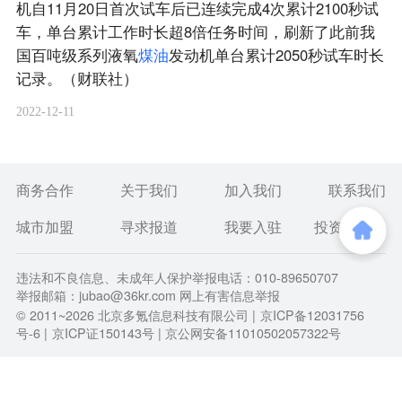
机自11月20日首次试车后已连续完成4次累计2100秒试
车，单台累计工作时长超8倍任务时间，刷新了此前我
国百吨级系列液氧
煤
油
发动机单台累计2050秒试车时长
记录。（财联社）
2022-12-11
商务合作
关于我们
加入我们
联系我们
城市加盟
寻求报道
我要入驻
投资者关系
违法和不良信息、未成年人保护举报电话：010-89650707
举报邮箱：jubao@36kr.com 网上有害信息举报
© 2011~
2026
北京多氪信息科技有限公司 |
京ICP备12031756
号-6
|
京ICP证150143号
| 京公网安备11010502057322号