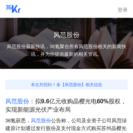
登录
风范股份
风范股份
最新快讯，36氪聚合所有
风范股份
相关的新闻快
讯，并为你提供最新的相关资讯。
本次共找到
1
条【
风范股份
】相关信息
风
范
股
份
：拟9.6亿元收购晶樱光电60%股权，
实现新能源光伏产业布局
36氪获悉，
风
范
股
份
公告称，公司及全资子公司风范绿
建原计划通过发行股份及支付现金方式购买苏州晶樱光