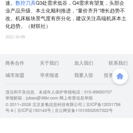
速。
数
控
刀
具
Q3处需求低谷，Q4需求有望复，头部企
业产品升级、本土化顺利推进，“量价齐升”增长趋势不
改。机床板块景气度有所分化，建议关注高端机床本土
化趋势。（财联社）
2022-10-09
商务合作
关于我们
加入我们
联系我们
城市加盟
寻求报道
我要入驻
投资者关系
违法和不良信息、未成年人保护举报电话：010-89650707
举报邮箱：jubao@36kr.com 网上有害信息举报
© 2011~
2026
北京多氪信息科技有限公司 |
京ICP备12031756
号-6
|
京ICP证150143号
| 京公网安备11010502057322号