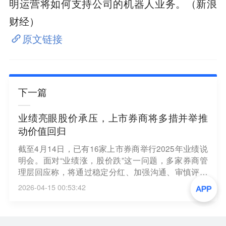
明运营将如何支持公司的机器人业务。（新浪
财经）
原文链接
下一篇
业绩亮眼股价承压，上市券商将多措并举推
动价值回归
截至4月14日，已有16家上市券商举行2025年业绩说
明会。面对“业绩涨，股价跌”这一问题，多家券商管
理层回应称，将通过稳定分红、加强沟通、审慎评估
其他价值实现工具等一系列市值管理举措，努力推动
2026-04-15 00:53:42
公司价值与股价长期协同回归。从基本面来看，券商
板块2025年成绩单颇为亮眼。Choice数据显示：已披
露2025年业绩的25家上市券商合计实现营业收入441