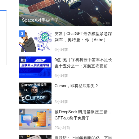
SpaceX对手破产了
突发 | ChatGPT最强模型紧急踩
刹车，奥特曼：你（Astra）吓
到我了
6小时前
9点1氪｜宇树科技中签率不足长
鑫十五分之一；东航宣布提前14
天可免费退改票；雪佛兰将停止
6小时前
在华销售
Cursor，即将彻底消失？
3小时前
被DeepSeek调用量碾压三倍，
GPT-5.6终于免费了
23小时前
寒武纪：上半年暴赚23亿，下半