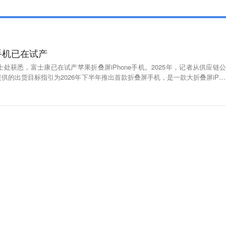
手机已在试产
士处获悉，富士康已在试产苹果折叠屏iPhone手机。2025年，记者从供应链公
供的出货目标指引为2026年下半年推出首款折叠屏手机，是一款大折叠屏iPho