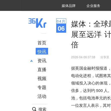
36氪Auto
数字时氪
企业号
未来消费
智能涌现
未来城市
启动Power on
媒体品牌
企业服务
企服点评
36氪出海
36氪研究院
潮生TIDE
36氪企服点评
36Kr研究院
36氪财经
职场bonus
36碳
后浪研究所
36Kr创新咨询
暗涌Waves
硬氪
氪睿研究院
媒体：全球
04
月
06
展至远洋 
倍
首页
快讯
2026-04-06 07:08
分享至
资讯
据英国金融时报报道，
直播
最新
推荐
电动化进程，试图将
创投
财经
视频
领域投入决心的体现，
汽车
AI
专题
科技
项目推荐
倍多，达到约 500 
活动
专精特新
安徽
池，包括电池单元的
一位发言人表示，其对
搜索