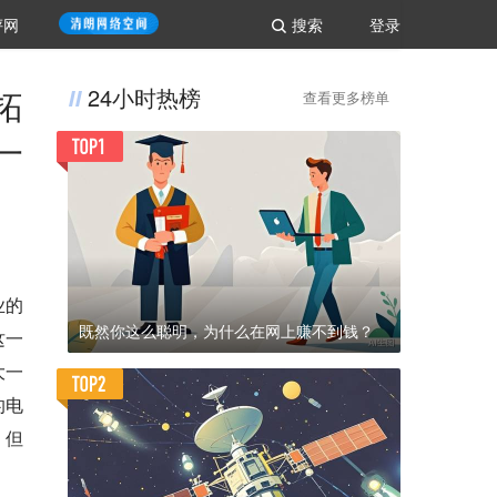
评网
搜索
登录
拓
24小时热榜
查看更多榜单
一
业的
既然你这么聪明，为什么在网上赚不到钱？
这一
大一
的电
，但