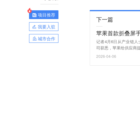
项目推荐
下一篇
我要入驻
苹果首款折叠屏
城市合作
记者4月6日从产业链人
司获悉，苹果给供应商提
ne。 (中证金牛座)
2026-04-06