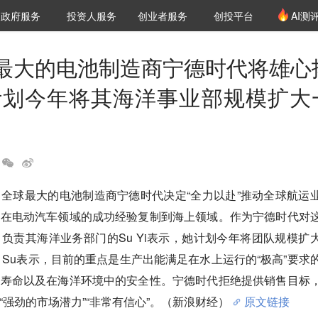
创投发布
项目推荐
核心服务
LP源计划
政府服务
投资人服务
创业者服务
创投平台
AI测
36氪Pro
VClub
VClub投资机构库
创投氪堂
城市之窗
投资机构职位推介
企业入驻
投资人认证
最大的电池制造商宁德时代将雄心
计划今年将其海洋事业部规模扩大
全球最大的电池制造商宁德时代决定“全力以赴”推动全球航运
其在电动汽车领域的成功经验复制到海上领域。作为宁德时代对
负责其海洋业务部门的Su Yi表示，她计划今年将团队规模扩
人。Su表示，目前的重点是生产出能满足在水上运行的“极高”要求
长寿命以及在海洋环境中的安全性。宁德时代拒绝提供销售目标
“强劲的市场潜力”“非常有信心”。（新浪财经）
原文链接