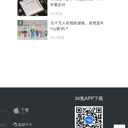
年看交付
4小时前
几十万人在线的游戏，居然是A
I“山寨”的？
22小时前
36氪APP下载