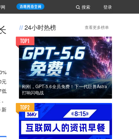
评网
搜索
登录
长
24小时热榜
查看更多榜单
0%
0元
刚刚，GPT-5.6全员免费！下一代巨兽Astra
7低
打响闪电战
起。
手新