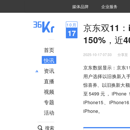
36氪Auto
数字时氪
企业号
未来消费
智能涌现
未来城市
启动Power on
媒体品牌
企业服务
企服点评
36氪出海
36氪研究院
潮生TIDE
36氪企服点评
36Kr研究院
36氪财经
职场bonus
36碳
后浪研究所
36Kr创新咨询
暗涌Waves
硬氪
氪睿研究院
京东双11：
10
月
17
150%，近
首页
2025-10-17 07:33
分享至
快讯
京东数据显示：京东11.
资讯
用户选择以旧换新入手新
直播
最新
推荐
惊喜券、以旧换新大额券以
创投
财经
视频
至5499元，iPhone 
汽车
AI
专题
iPhone15、iP
科技
项目推荐
iPhone。
活动
专精特新
安徽
搜索