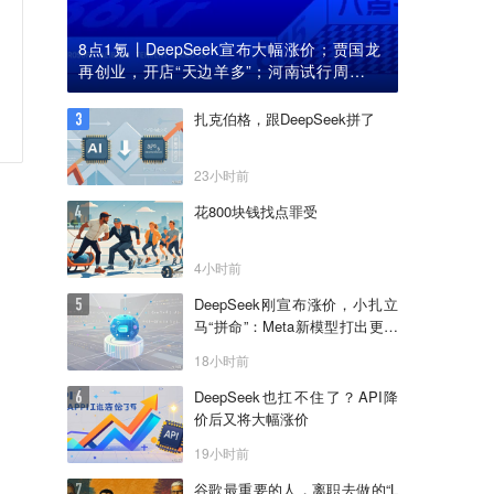
8点1氪丨DeepSeek宣布大幅涨价；贾国龙
再创业，开店“天边羊多”；河南试行周五下
午弹性离岗
扎克伯格，跟DeepSeek拼了
23小时前
花800块钱找点罪受
4小时前
DeepSeek刚宣布涨价，小扎立
马“拼命”：Meta新模型打出更低
骨折价，但要一点“数据税”
18小时前
DeepSeek也扛不住了？API降
价后又将大幅涨价
19小时前
谷歌最重要的人，离职去做的“L