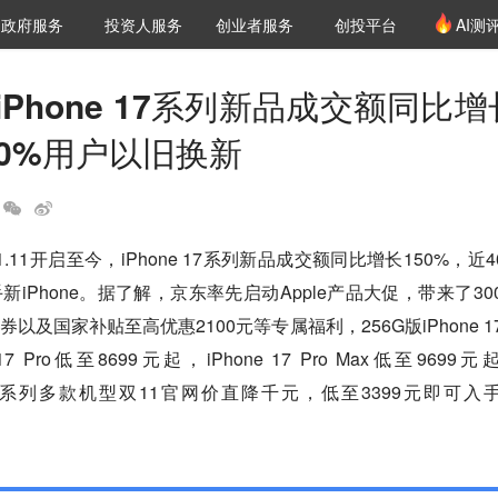
创投发布
项目推荐
核心服务
LP源计划
政府服务
投资人服务
创业者服务
创投平台
AI测
36氪Pro
VClub
VClub投资机构库
创投氪堂
城市之窗
投资机构职位推介
企业入驻
投资人认证
iPhone 17系列新品成交额同比增
40%用户以旧换新
11开启至今，iPhone 17系列新品成交额同比增长150%，近4
iPhone。据了解，京东率先启动Apple产品大促，带来了30
及国家补贴至高优惠2100元等专属福利，256G版iPhone 1
17 Pro低至8699元起，iPhone 17 Pro Max低至9699元
hone16系列多款机型双11官网价直降千元，低至3399元即可入