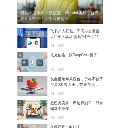
突发：谷歌AI一夜巨震，Gemini换帅，首席
科学家带三个大牛出走创业
飞书并入豆包、千问办公整合，
大厂AI大战从“赛马”到“合兵”？
14小时前
扎克伯格，跟DeepSeek拼了
10小时前
长鑫拒绝苹果压价，价格不低于
三星SK海力士，苹果失去了议
价权
14小时前
星巴克卖身、库迪踩刹车，只有
瑞幸不敢停
12小时前
携程还是一条好汉