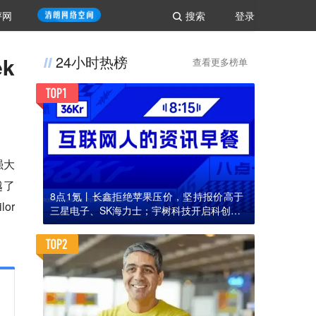
评网
搜索
登录
k
24小时热榜
查看更多榜单
强大
越了
8点1氪丨长鑫拒绝苹果压价，坚持报价高于
or
三星电子、SK海力士；宇树科技开启科创板I
PO初步询价；韩国宣布进入“国家灾难状态”