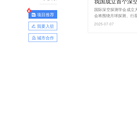
我国成立首个深
国际深空探测学会成立
项目推荐
会将围绕月球探测、行
方向和技术路径；举办
2025-07-07
我要入驻
科学技术成果转化，服
才培养；出版发行国际
城市合作
创新等。（新华社）