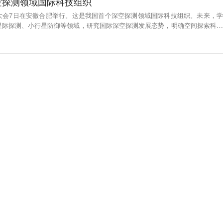
空探测领域国际科技组织
大会7日在安徽合肥举行。这是我国首个深空探测领域国际科技组织。未来，学
星际探测、小行星防御等领域，研究国际深空探测发展态势，明确空间探索科学
高水平国际学术活动，搭建广泛合作交流平台，凝聚全球科学家智慧；推动深空
务经济社会发展；组织科学普及展览展示、国际教育培训，推动全球航天科技人
学术刊物、开展国际重大项目和杰出科学家奖项评选，激励全球科学发现和科技