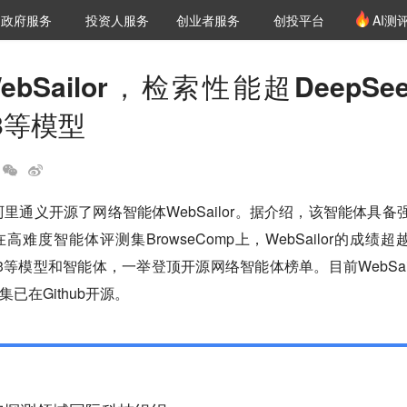
创投发布
项目推荐
核心服务
LP源计划
政府服务
投资人服务
创业者服务
创投平台
AI测
36氪Pro
VClub
VClub投资机构库
创投氪堂
城市之窗
投资机构职位推介
企业入驻
投资人认证
bSailor，检索性能超DeepSee
-3等模型
阿里通义开源了网络智能体WebSailor。据介绍，该智能体具备
难度智能体评测集BrowseComp上，WebSailor的成绩超
rok-3等模型和智能体，一举登顶开源网络智能体榜单。目前WebSail
已在Github开源。