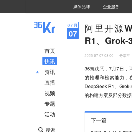
36氪Auto
数字时氪
企业号
未来消费
智能涌现
未来城市
启动Power on
媒体品牌
企业服务
企服点评
36氪出海
36氪研究院
潮生TIDE
36氪企服点评
36Kr研究院
36氪财经
职场bonus
36碳
后浪研究所
36Kr创新咨询
暗涌Waves
硬氪
氪睿研究院
阿里开源We
07
月
07
R1、Grok
首页
2025-07-07 08:00
分享至
快讯
36氪获悉，7月7日，
资讯
的推理和检索能力，在高
直播
最新
推荐
DeepSeek R1、G
创投
财经
视频
的构建方案及部分数据集
汽车
AI
专题
科技
项目推荐
活动
专精特新
安徽
下一篇
搜索