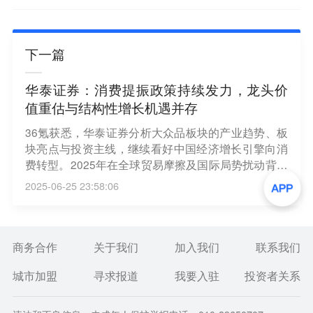
下一篇
华泰证券：消费提振政策持续发力，龙头价
值重估与结构性增长机遇并存
36氪获悉，华泰证券分析大众品板块的产业趋势、板
块亮点与投资主线，继续看好中国经济增长引擎向消
费转型。2025年在全球贸易摩擦及国际局势扰动背景
下，以内需为导向的消费板块防御性与确定性相对凸
2025-06-25 23:58:06
显。宏观层面，2024年至今促消费政策密集出台，社
零增速及消费者信心指数U型复苏，下半年政策面有
望持续发力。微观层面，大部分食饮企业已完成渠道
库存去化，并通过品类拓展、渠道创新及效率提升驱
商务合作
关于我们
加入我们
联系我们
动收入利润增长，华泰证券认为大众品板块龙头价值
城市加盟
寻求报道
我要入驻
投资者关系
重估与结构性增长机遇并存。