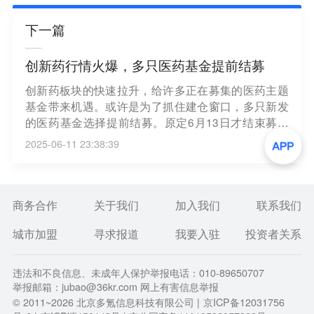
下一篇
创新药行情火爆，多只医药基金提前结募
创新药板块的快速拉升，给许多正在募集的医药主题
基金带来机遇。或许是为了抓住建仓窗口，多只新发
的医药基金选择提前结募。原定6月13日才结束募集
的东方阿尔法健康产业基金发布公告，自6月10日
2025-06-11 23:38:39
起，不再接受投资者的认购申请，该基金的募集时间
只有短短4个交易日。东方阿尔法健康产业基金是一
家小型公募旗下的新产品，挂帅的是年轻基金经理孟
昱，公募管理经验不足两年。此前，由年轻基金经理
商务合作
关于我们
加入我们
联系我们
挂帅的新基金产品，资金募集难度相对较高，募集时
城市加盟
寻求报道
我要入驻
投资者关系
间也比较长。但该基金决定提前结募，或表明这只新
基金在较短时间内已经完成预定资金规模。与此同
时，当前创新药赛道行情如火如荼，也一定程度上会
违法和不良信息、未成年人保护举报电话：010-89650707
刺激相关基金提前结募。（证券时报）
举报邮箱：jubao@36kr.com 网上有害信息举报
© 2011~
2026
北京多氪信息科技有限公司 |
京ICP备12031756