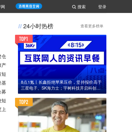
评网
搜索
登录
24小时热榜
查看更多榜单
建仓
康产
有短
8点1氪丨长鑫拒绝苹果压价，坚持报价高于
轻基
三星电子、SK海力士；宇树科技开启科创板I
金募
PO初步询价；韩国宣布进入“国家灾难状态”
较短
度上