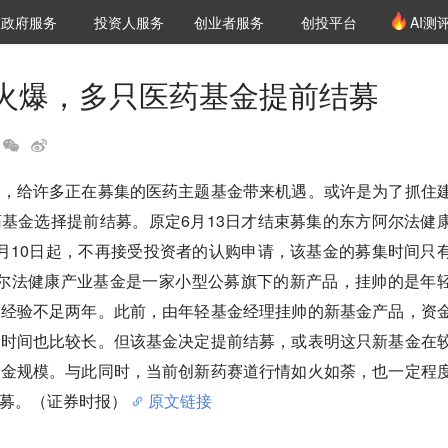
创投发布
项目推荐
核心服务
LP源计划
政府服务
投资人服务
创业者服务
创投平台
AI测
36氪Pro
VClub
VClub投资机构库
创投氪堂
城市之窗
投资机构职位推介
企业入驻
投资人认证
火爆，多只医药基金提前结募
升，给许多正在募集的医药主题基金带来机遇。或许是为了抓住
基金选择提前结募。原定6月13日才结束募集的东方阿尔法健
月10日起，不再接受投资者的认购申请，该基金的募集时间只
阿尔法健康产业基金是一家小型公募旗下的新产品，挂帅的是年
理经验不足两年。此前，由年轻基金经理挂帅的新基金产品，资
集时间也比较长。但该基金决定提前结募，或表明这只新基金在
资金规模。与此同时，当前创新药赛道行情如火如荼，也一定程
募。（证券时报）
原文链接