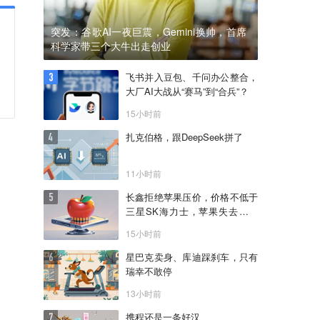
突发：谷歌AI一夜巨震，Gemini换帅，首席
科学家带三个大牛出走创业
飞书并入豆包、千问办公整合，
大厂AI大战从“赛马”到“合兵”？
15小时前
扎克伯格，跟DeepSeek拼了
11小时前
长鑫拒绝苹果压价，价格不低于
三星SK海力士，苹果失去了议
价权
15小时前
星巴克卖身、库迪踩刹车，只有
瑞幸不敢停
13小时前
携程还是一条好汉