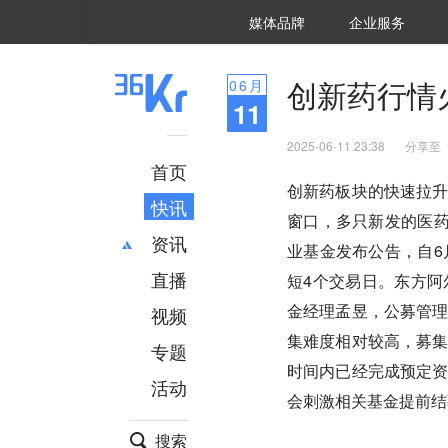
36氪Auto
数字时氪
企业号
未来消费
智能涌现
未来城市
启动Power on
媒体品牌
企业服务
企服点评
36氪出海
36氪研究院
潮生TIDE
36氪企服点评
36Kr研究院
36氪财经
职场bonus
36碳
后浪研究所
36Kr创新咨询
暗涌Waves
硬氪
氪睿研究院
创新药行情
06
月
11
2025-06-11 23:38
分享至
首页
创新药板块的快速拉
快讯
窗口，多只新发的医药
资讯
业基金发布公告，自6
直播
最新
推荐
短4个交易日。东方
创投
财经
金经理孟昱，公募管
视频
汽车
AI
集难度相对较高，募
专题
科技
项目推荐
时间内已经完成预定
活动
专精特新
安徽
会刺激相关基金提前结
搜索