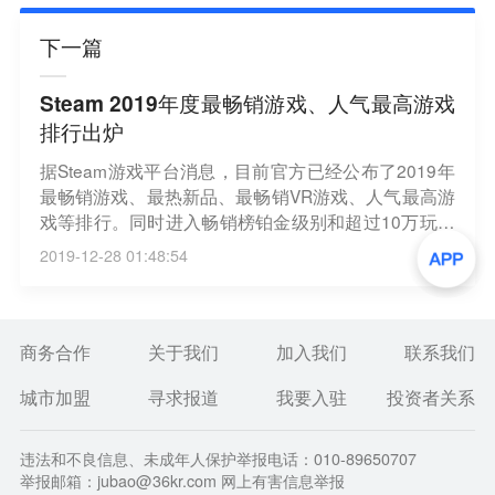
下一篇
Steam 2019年度最畅销游戏、人气最高游戏
排行出炉
据Steam游戏平台消息，目前官方已经公布了2019年
最畅销游戏、最热新品、最畅销VR游戏、人气最高游
戏等排行。同时进入畅销榜铂金级别和超过10万玩家
同时在线的游戏分别是：《绝地求生》、《命运
2019-12-28 01:48:54
2》、《Dota 2》、《彩虹六号：围攻》、《全面战
争：三国》、《只狼：影逝二度》、《GTA5》、《星
际战甲》和《反恐精英：全球攻势》。（IT之家）
商务合作
关于我们
加入我们
联系我们
城市加盟
寻求报道
我要入驻
投资者关系
违法和不良信息、未成年人保护举报电话：010-89650707
举报邮箱：jubao@36kr.com 网上有害信息举报