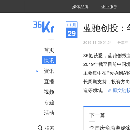
36氪Auto
数字时氪
企业号
未来消费
智能涌现
未来城市
启动Power on
媒体品牌
企业服务
企服点评
36氪出海
36氪研究院
潮生TIDE
36氪企服点评
36Kr研究院
36氪财经
职场bonus
36碳
后浪研究所
36Kr创新咨询
暗涌Waves
硬氪
氪睿研究院
蓝驰创投：
11
月
29
2019-11-29 01:54
分享至
首页
36氪获悉，蓝驰创投
快讯
2019年截至目前中
资讯
主要集中在Pre-A
直播
最新
推荐
长周期支持，投资方向
创投
财经
造等领域。
原文链
视频
汽车
AI
专题
科技
项目推荐
活动
专精特新
安徽
下一篇
李国庆俞渝离婚
搜索