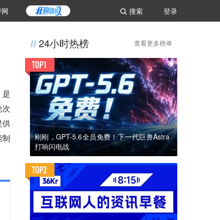
评网
搜索
登录
24小时热榜
查看更多榜单
，是
轮次
提供
刚刚，GPT-5.6全员免费！下一代巨兽Astra
能制
打响闪电战