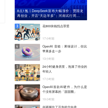
8点1氪丨DeepSeek宣布大幅涨价；贾国龙
再创业，开店“天边羊多”；河南试行周五下
午弹性离岗
花800块钱找点罪受
17小时前
OpenAI 音箱：果味设计，但比
苹果多走一步
13小时前
24小时健身房里，泡满了待业的
年轻人
17小时前
OpenAI首款AI硬件，为什么是
个没有屏幕的「甜甜圈」
10小时前
赵祺握住了豆包的方向盘