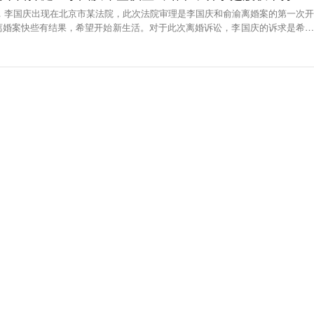
7分，李国庆出现在北京市某法院，此次法院审理是李国庆和俞渝离婚案的第一次开
离婚案快些有结果，希望开始新生活。对于此次离婚诉讼，李国庆的诉求是希望
权平分，离婚。（腾讯深网）