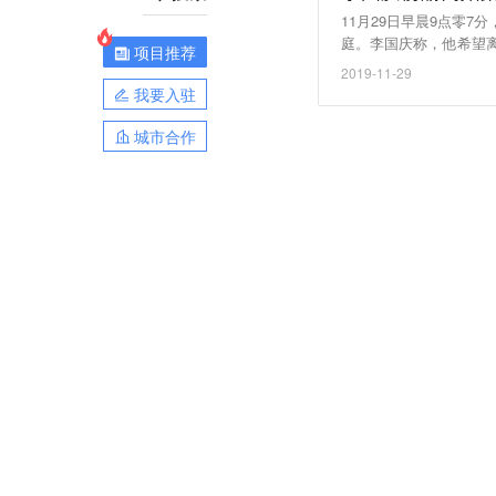
11月29日早晨9点零
庭。李国庆称，他希望
项目推荐
夫妻双方境外和境内股
2019-11-29
我要入驻
城市合作