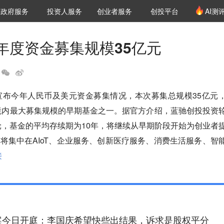
创投发布
项目推荐
核心服务
LP源计划
政府服务
投资人服务
创业者服务
创投平台
AI测
36氪Pro
VClub
VClub投资机构库
创投氪堂
城市之窗
投资机构职位推介
企业入驻
投资人认证
年度资金募集规模35亿元
宣布今年人民币及美元资金募集情况，本次募集总规模35亿元
国境内最大募集规模的早期基金之一。据官方介绍，蓝驰创投投资
到A轮，基金的平均存续期为10年，将继续从早期阶段开始为创业者
将集中在AIoT、企业服务、创新医疗服务、消费生活服务、智
接
案今日开庭：李国庆希望快些出结果，诉求是股权平分