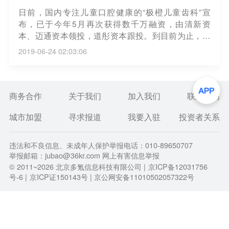
日前，国内专注儿童口腔健康的“极橙儿童齿科”宣
布，已于今年5月再次获得数千万融资，由清新资
本、迈通资本领投，道彤资本跟投。到目前为止，极
橙拥有3城11所连锁机构，其中上海分布7所，天津3
2019-06-24 02:03:06
所，南京1所。（动脉网）
商务合作
关于我们
加入我们
联系我们
城市加盟
寻求报道
我要入驻
投资者关系
违法和不良信息、未成年人保护举报电话：010-89650707
举报邮箱：jubao@36kr.com 网上有害信息举报
© 2011~
2026
北京多氪信息科技有限公司 |
京ICP备12031756
号-6
|
京ICP证150143号
| 京公网安备11010502057322号