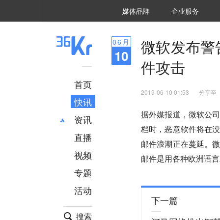
36氪Auto
数字时氪
企业号
未来消费
智能涌现
未来城市
启动Power on
媒体品牌
企业服务
企服点评
36氪出海
36氪研究院
潮生TIDE
36氪企服点评
36Kr研究院
36氪财经
职场bonus
36碳
后浪研究所
36Kr创新咨询
暗涌Waves
硬氪
氪睿研究院
微软发布警告
06
月
10
件攻击
首页
2019-06-10 01:53
分享至
快讯
据外媒报道，微软公司
资讯
档时，恶意软件将在没
直播
最新
推荐
邮件浪潮正在蔓延。
创投
财经
视频
邮件是用各种欧洲语言
汽车
AI
专题
科技
项目推荐
活动
专精特新
安徽
下一篇
搜索