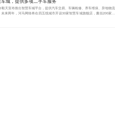
慧车城，提供多项二手车服务
O许毅天宣布推出智慧车城平台，提供汽车交易、车辆检修、养车维保、异地物流
未来两年，河马网络将在四五线城市开设30家智慧车城旗舰店，囊括200家左
，辐射30多个省市。河马网络成立于2018年，创始人许毅天曾投资过威马、车
马网络通过智慧车城和河马车商宝、河马车之家平台，赋能中小车商和二手车经