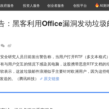
创投发布
项目推荐
核心服务
LP源计划
政府服务
投资人服务
创业者服务
创投平台
AI测
36氪Pro
VClub
VClub投资机构库
创投氪堂
城市之窗
投资机构职位推介
企业入驻
投资人认证
：黑客利用Office漏洞发动垃圾
安全研究人员日前发出警告称，当用户打开RTF（多文本格式
有与用户交互的情况下感染其电脑，这股携带恶意RTF文档的
微软表示，这波垃圾邮件浪潮似乎主要针对欧洲用户，因为这些
发送的。（腾讯科技）
原文链接