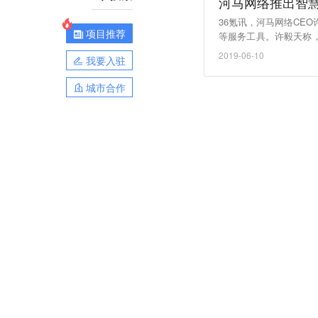
河马网络推出智
36氪讯，河马网络CE
项目推荐
等服务工具。许毅天称，
右的加盟门店和直营门店
2019-06-10
我要入驻
和家等新造车势力。河
纪人。
城市合作