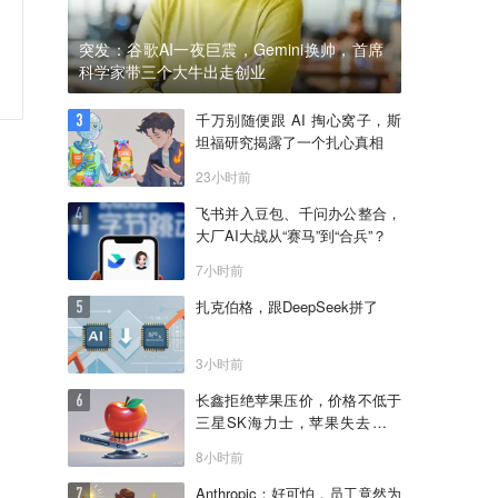
突发：谷歌AI一夜巨震，Gemini换帅，首席
科学家带三个大牛出走创业
千万别随便跟 AI 掏心窝子，斯
坦福研究揭露了一个扎心真相
23小时前
飞书并入豆包、千问办公整合，
大厂AI大战从“赛马”到“合兵”？
7小时前
扎克伯格，跟DeepSeek拼了
3小时前
长鑫拒绝苹果压价，价格不低于
三星SK海力士，苹果失去了议
价权
8小时前
Anthropic：好可怕，员工竟然为