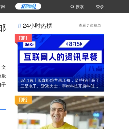
评网
搜索
登录
邮
24小时热榜
查看更多榜单
）文
垃圾
8点1氪丨长鑫拒绝苹果压价，坚持报价高于
电子
三星电子、SK海力士；宇树科技开启科创板I
PO初步询价；韩国宣布进入“国家灾难状态”