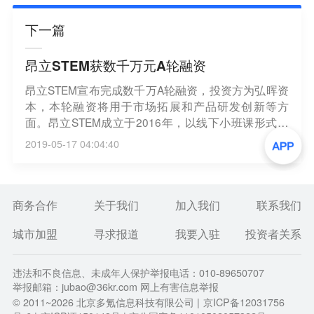
下一篇
昂立STEM获数千万元A轮融资
昂立STEM宣布完成数千万A轮融资，投资方为弘晖资
本，本轮融资将用于市场拓展和产品研发创新等方
面。昂立STEM成立于2016年，以线下小班课形式提
供STEAM教育。目前，已在全国范围内开设55家学习
2019-05-17 04:04:40
中心，学生人数超16000人，续课率达70%。（芥末
堆）
商务合作
关于我们
加入我们
联系我们
城市加盟
寻求报道
我要入驻
投资者关系
违法和不良信息、未成年人保护举报电话：010-89650707
举报邮箱：jubao@36kr.com 网上有害信息举报
© 2011~
2026
北京多氪信息科技有限公司 |
京ICP备12031756