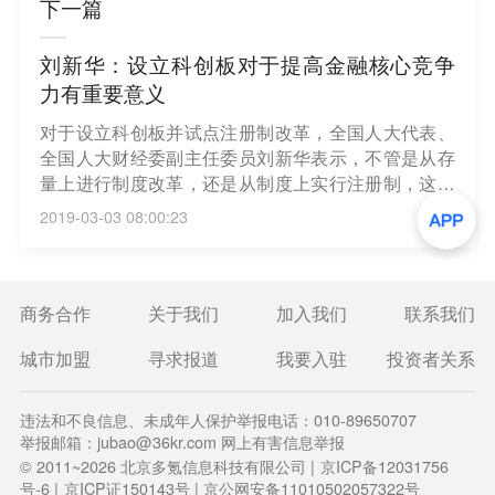
下一篇
刘新华：设立科创板对于提高金融核心竞争
力有重要意义
对于设立科创板并试点注册制改革，全国人大代表、
全国人大财经委副主任委员刘新华表示，不管是从存
量上进行制度改革，还是从制度上实行注册制，这对
资本市场长远健康发展、提高金融核心竞争力都有重
2019-03-03 08:00:23
要意义。（证券时报）
商务合作
关于我们
加入我们
联系我们
城市加盟
寻求报道
我要入驻
投资者关系
违法和不良信息、未成年人保护举报电话：010-89650707
举报邮箱：jubao@36kr.com 网上有害信息举报
© 2011~
2026
北京多氪信息科技有限公司 |
京ICP备12031756
号-6
|
京ICP证150143号
| 京公网安备11010502057322号