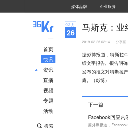
36氪Auto
数字时氪
企业号
未来消费
智能涌现
未来城市
启动Power on
媒体品牌
企业服务
企服点评
36氪出海
36氪研究院
潮生TIDE
36氪企服点评
36Kr研究院
36氪财经
职场bonus
36碳
后浪研究所
36Kr创新咨询
暗涌Waves
硬氪
氪睿研究院
马斯克：业
02
月
26
2019-02-26 02:14
分享至
首页
据彭博报道，特斯拉C
快讯
绩文字报告。报告明确
资讯
发布的推文对特斯拉产
直播
最新
推荐
庭。（彭博）
创投
财经
视频
汽车
AI
专题
科技
项目推荐
下一篇
活动
专精特新
安徽
Facebook回
据外媒报道，Faceb
搜索