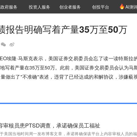
创投发布
项目推荐
核心服务
LP源计划
政府服务
投资人服务
创业者服务
创投平台
AI测
36氪Pro
VClub
VClub投资机构库
创投氪堂
城市之窗
投资机构职位推介
企业入驻
投资人认证
绩报告明确写着产量35万至50万
EO埃隆·马斯克表示，美国证券交易委员会忘了读一读特斯拉
地写着产量在35万至50万。此前，美国证券交易委员会认为马
量做出了"不准确"表述，违背了已经达成的和解协议，涉嫌藐
应内容审核员患PTSD调查，承诺确保员工福祉
ook于美国当地时间周一发布博客文章，承诺将确保该平台上内容审核人员的福