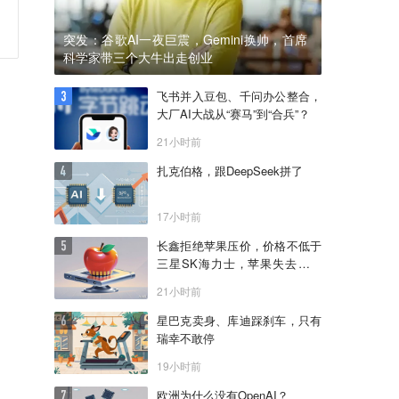
突发：谷歌AI一夜巨震，Gemini换帅，首席
科学家带三个大牛出走创业
飞书并入豆包、千问办公整合，
大厂AI大战从“赛马”到“合兵”？
21小时前
扎克伯格，跟DeepSeek拼了
17小时前
长鑫拒绝苹果压价，价格不低于
三星SK海力士，苹果失去了议
价权
21小时前
星巴克卖身、库迪踩刹车，只有
瑞幸不敢停
19小时前
欧洲为什么没有OpenAI？