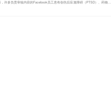
，许多负责审核内容的Facebook员工患有创伤后应激障碍（PTSD）、药物滥
讯科技）