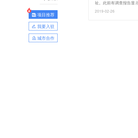
祉。此前有调查报告显示
用和焦虑等症状。（腾
2019-02-26
项目推荐
我要入驻
城市合作