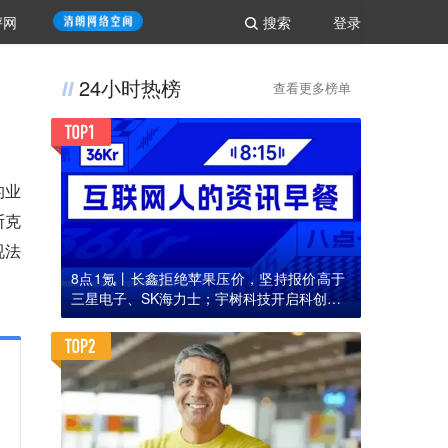
评网
搜索
登录
24小时热榜
查看更多榜单
的业
斯克
视法
8点1氪丨长鑫拒绝苹果压价，坚持报价高于
三星电子、SK海力士；宇树科技开启科创板I
PO初步询价；韩国宣布进入“国家灾难状态”