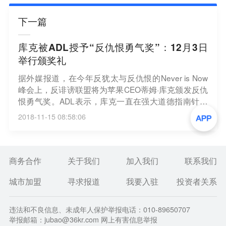
下一篇
库克被ADL授予“反仇恨勇气奖”：12月3日
举行颁奖礼
据外媒报道，在今年反犹太与反仇恨的Never is Now
峰会上，反诽谤联盟将为苹果CEO蒂姆·库克颁发反仇
恨勇气奖。ADL表示，库克一直在强大道德指南针的
引导下行动着并表态商界有责任让世界变得更加美
2018-11-15 08:58:06
好、造福所有人。（cnBeta）
商务合作
关于我们
加入我们
联系我们
城市加盟
寻求报道
我要入驻
投资者关系
违法和不良信息、未成年人保护举报电话：010-89650707
举报邮箱：jubao@36kr.com 网上有害信息举报