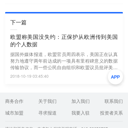
下一篇
欧盟称美国没失约：正保护从欧洲传到美国
的个人数据
据国外媒体报道，欧盟官员周四表示，美国正在认真
努力地遵守两年前达成的一项具有里程碑意义的数据
传输协议，而一些公民自由组织和欧盟议员批评美国
没有履行该协议。欧盟一位官员表示，“他们（美国方
2018-10-19 03:45:40
面）对这次审查所做的准备工作，很好地表明了他们
态度的严肃性。”（网易科技）
商务合作
关于我们
加入我们
联系我们
城市加盟
寻求报道
我要入驻
投资者关系