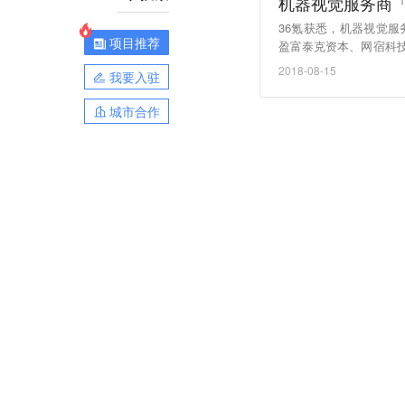
机器视觉服务商「扩博
36氪获悉，机器视觉服务
项目推荐
盈富泰克资本、网宿科
发展，继而进一步巩固扩博
2018-08-15
我要入驻
城市合作