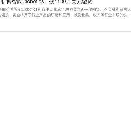
智能Clobotics​」获1100万美元融资
商扩博智能Clobotics宣布即日完成1100万美元A++轮融资。本次融资由南天
技领投，资金将用于行业产品的研发和应用，以及北美、欧洲等行业市场的纵深
智能Clobotics在中国以及国际市场上风电和零售领域的领先优势。