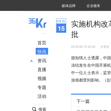
36氪Auto
数字时氪
企业号
未来消费
智能涌现
未来城市
启动Power on
媒体品牌
企业服务
企服点评
36氪出海
36氪研究院
潮生TIDE
36氪企服点评
36Kr研究院
36氪财经
职场bonus
36碳
后浪研究所
36Kr创新咨询
暗涌Waves
硬氪
氪睿研究院
实施机构改
08
月
15
批
首页
2018-08-15 02:40
分享至
快讯
据知情人士透露，中
资讯
冻结发生在中国开展
直播
最新
推荐
中一位人士表示，监
创投
财经
视频
游戏都受到影响。（彭
汽车
AI
专题
科技
项目推荐
活动
专精特新
安徽
下一篇
搜索