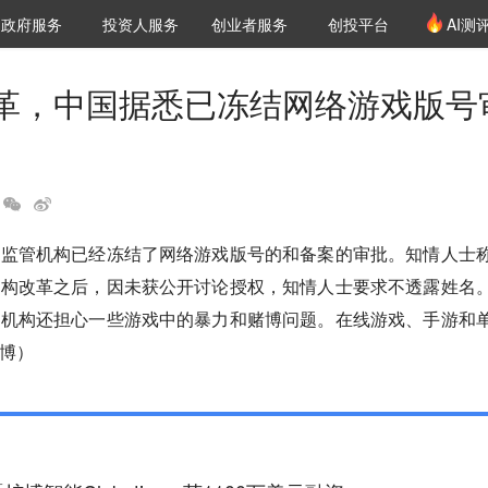
创投发布
项目推荐
核心服务
LP源计划
政府服务
投资人服务
创业者服务
创投平台
AI测
36氪Pro
VClub
VClub投资机构库
创投氪堂
城市之窗
投资机构职位推介
企业入驻
投资人认证
革，中国据悉已冻结网络游戏版号
国监管机构已经冻结了网络游戏版号的和备案的审批。知情人士
机构改革之后，因未获公开讨论授权，知情人士要求不透露姓名
管机构还担心一些游戏中的暴力和赌博问题。在线游戏、手游和
博）