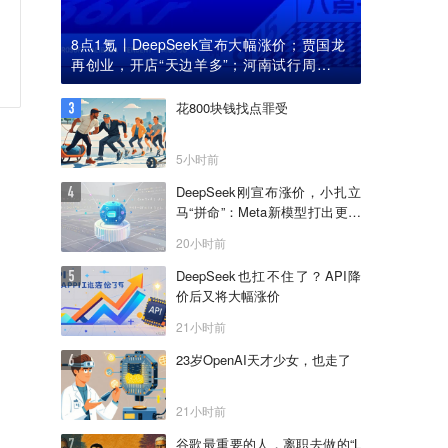
8点1氪丨DeepSeek宣布大幅涨价；贾国龙
再创业，开店“天边羊多”；河南试行周五下
午弹性离岗
花800块钱找点罪受
5小时前
DeepSeek刚宣布涨价，小扎立
马“拼命”：Meta新模型打出更低
骨折价，但要一点“数据税”
20小时前
DeepSeek也扛不住了？API降
价后又将大幅涨价
21小时前
23岁OpenAI天才少女，也走了
21小时前
谷歌最重要的人，离职去做的“L