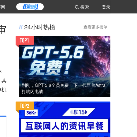
评网
搜索
登录
审
24小时热榜
查看更多榜单
称，
。其
刚刚，GPT-5.6全员免费！下一代巨兽Astra
单机
打响闪电战