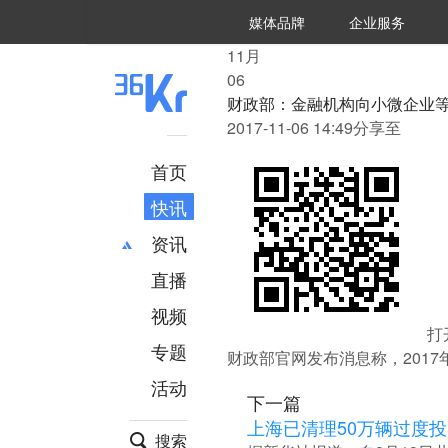
36氪Auto
数字时氪
企业号
未来消费
智能涌现
未来城市
启动Power on
媒体品牌
企业服务
企服点评
36氪出海
36氪研究院
潮生TIDE
36氪企服点评
36Kr研究院
36氪财经
职场bonus
36碳
后浪研究所
36Kr创新咨询
暗涌Waves
硬氪
氪睿研究院
11
月
06
财政部：金融机构向小微企业
2017-11-06 14:49
分享至
首页
快讯
资讯
直播
最新
推荐
创投
财经
视频
打
汽车
AI
专题
财政部官网发布消息称，2017
科技
项目推荐
活动
专精特新
安徽
下一篇
上海已清理50万辆过度
搜索