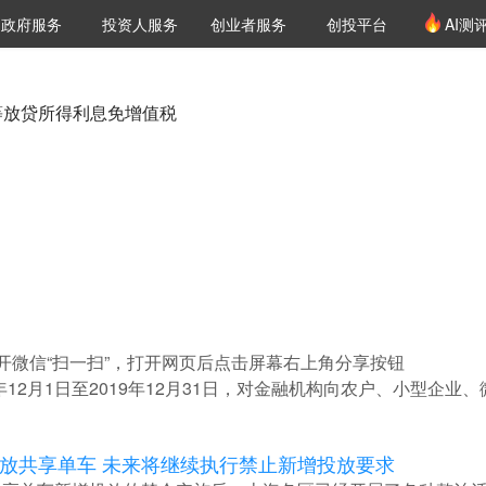
创投发布
项目推荐
核心服务
LP源计划
政府服务
投资人服务
创业者服务
创投平台
AI测
36氪Pro
VClub
VClub投资机构库
创投氪堂
城市之窗
投资机构职位推介
企业入驻
投资人认证
等放贷所得利息免增值税
开微信“扫一扫”，打开网页后点击屏幕右上角分享按钮
年12月1日至2019年12月31日，对金融机构向农户、小型企
投放共享单车 未来将继续执行禁止新增投放要求