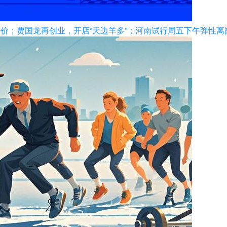
大幅涨价；贾国龙再创业，开店“天边羊多”；河南试行周五下午弹性离