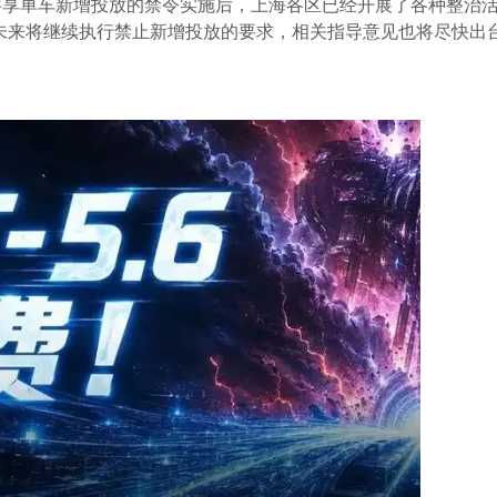
共享单车新增投放的禁令实施后，上海各区已经开展了各种整治
未来将继续执行禁止新增投放的要求，相关指导意见也将尽快出
业的质量信誉考核都将作出相关的规定。