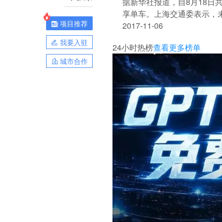
据新华社报道，自8月18日
享单车。上海交通委表示，
项目推荐
停放管理、违规处罚以及企
2017-11-06
我要入驻
24小时热榜
查看更多榜单
城市合作