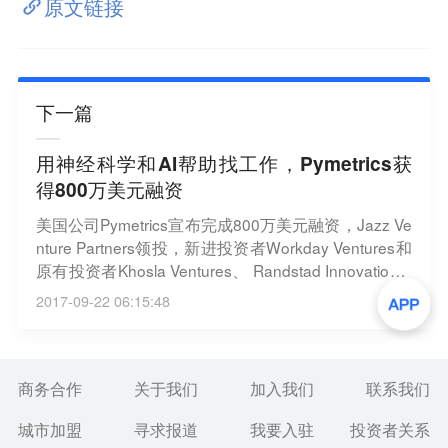
原文链接
下一篇
用神经科学和AI帮助找工作，Pymetrics获
得800万美元融资
美国公司Pymetrics宣布完成800万美元融资，Jazz Ve
nture Partners领投，新进投资者Workday Ventures和
原有投资者Khosla Ventures、 Randstad Innovation F
und和BBG Ventures参投。这笔资金将用于人才招
2017-09-22 06:15:48
募，公司目前有45名员工，分别在纽约、旧金山、伦
敦和新加坡。Pymetrics 成立于2013年，利用人工智
能和神经科学小游戏来帮用户匹配最合适的工作。这
家公司迄今为止已经融了超过1700万美元。
商务合作
关于我们
加入我们
联系我们
城市加盟
寻求报道
我要入驻
投资者关系