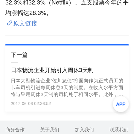
32.3%和32.3%（Netflix）。五支股票今年的平
均涨幅达28.3%。
原文链接
下一篇
日本物流企业开始引入周休3天制
日本大型物流企业“佐川急便”将面向作为正式员工的
卡车司机引进每周休息3天的制度。在收入水平方面
将与采用周休2天制的司机处于相同水平。此外，司
机在休息日还被允许从事其他兼职工作。佐川急便将
2017-06-06 02:26:52
修改人事制度，为正式员工提供多样化的工作方式，
以确保司机人数、缓解严重的人手不足问题。此前，
经营“优衣库”品牌的迅销和日本KFC控股等零售和餐饮
行业已引进周休3天制。包含物流行业在内，今后饱
商务合作
关于我们
加入我们
联系我们