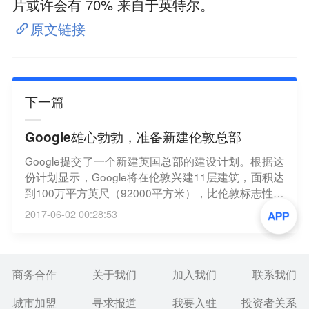
片或许会有 70% 来自于英特尔。
原文链接
下一篇
Google雄心勃勃，准备新建伦敦总部
Google提交了一个新建英国总部的建设计划。根据这
份计划显示，Google将在伦敦兴建11层建筑，面积达
到100万平方英尺（92000平方米），比伦敦标志性的
沙德堡的高度更长。据卫报称，该大楼将成为Google
2017-06-02 00:28:53
全球园区的一部分，将容纳7000员工，在明年某个时
候开始动工。
商务合作
关于我们
加入我们
联系我们
城市加盟
寻求报道
我要入驻
投资者关系