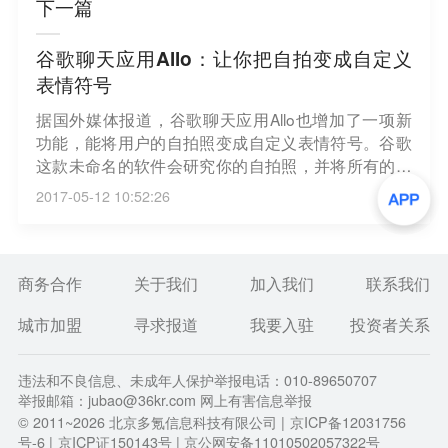
下一篇
谷歌聊天应用Allo：让你把自拍变成自定义
表情符号
据国外媒体报道，谷歌聊天应用Allo也增加了一项新
功能，能将用户的自拍照变成自定义表情符号。谷歌
这款未命名的软件会研究你的自拍照，并将所有的面
部特征都考虑进去，然后把它变成一个个贴纸。谷歌
2017-05-12 10:52:26
还与一些艺术家合作，创作出代表各种功能的插图，
例如，艺术家们设计了一组他们认为具有代表性的发
型，并利用这些发型来训练网络，使之与正确的自拍
相匹配。到现在，大约有56.3亿亿种不同的组合产生
商务合作
关于我们
加入我们
联系我们
了。
城市加盟
寻求报道
我要入驻
投资者关系
违法和不良信息、未成年人保护举报电话：010-89650707
举报邮箱：jubao@36kr.com 网上有害信息举报
© 2011~
2026
北京多氪信息科技有限公司 |
京ICP备12031756
号-6
|
京ICP证150143号
| 京公网安备11010502057322号