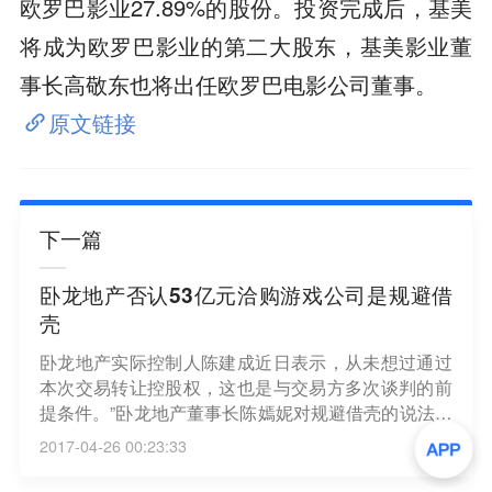
欧罗巴影业27.89%的股份。投资完成后，基美
将成为欧罗巴影业的第二大股东，基美影业董
事长高敬东也将出任欧罗巴电影公司董事。
原文链接
下一篇
卧龙地产否认53亿元洽购游戏公司是规避借
壳
卧龙地产实际控制人陈建成近日表示，从未想过通过
本次交易转让控股权，这也是与交易方多次谈判的前
提条件。”卧龙地产董事长陈嫣妮对规避借壳的说法予
以否认，“房地产业务我们是不会考虑终止的，将借助
2017-04-26 00:23:33
本次重组，打造房地产开发+互联网文化娱乐产业并
举的双主业。”今年3月，卧龙地产公告53.3亿元收购