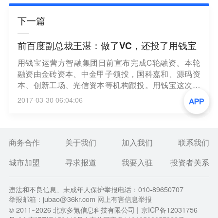
下一篇
前百度副总裁王湛：做了VC，还投了用钱宝
用钱宝运营方智融集团日前宣布完成C轮融资。本轮
融资由金砖资本、中金甲子领投，国科嘉和、源码资
本、创新工场、光信资本等机构跟投。用钱宝这次融
资背后，前百度副总裁王湛的去向也首次明确，转行
2017-03-30 06:04:06
成了投资人。
商务合作
关于我们
加入我们
联系我们
城市加盟
寻求报道
我要入驻
投资者关系
违法和不良信息、未成年人保护举报电话：010-89650707
举报邮箱：jubao@36kr.com 网上有害信息举报
© 2011~
2026
北京多氪信息科技有限公司 |
京ICP备12031756