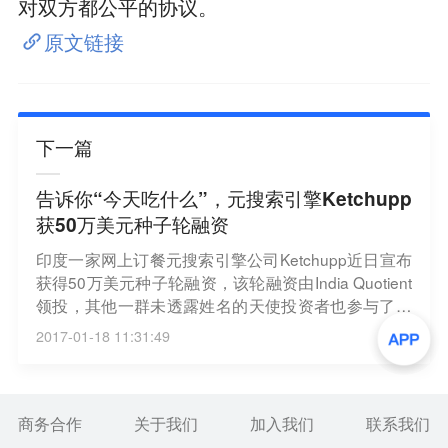
对双方都公平的协议。
原文链接
下一篇
告诉你“今天吃什么”，元搜索引擎Ketchupp
获50万美元种子轮融资
印度一家网上订餐元搜索引擎公司Ketchupp近日宣布
获得50万美元种子轮融资，该轮融资由India Quotient
领投，其他一群未透露姓名的天使投资者也参与了此
次融资。该创企计划将此次所筹资金用于优化产品添
2017-01-18 11:31:49
加和大数据分析功能。Ketchupp由一群美食爱好者联
合创立，通过人工智能算法向用户推荐美味佳肴，进
而解决“今天吃什么”的世纪难题。但Ketchupp本身既
不接受订单也不是提供配送服务。该公司声称他们通
商务合作
关于我们
加入我们
联系我们
过用户点评来监督网上订餐的龙头企业，比如Zomat