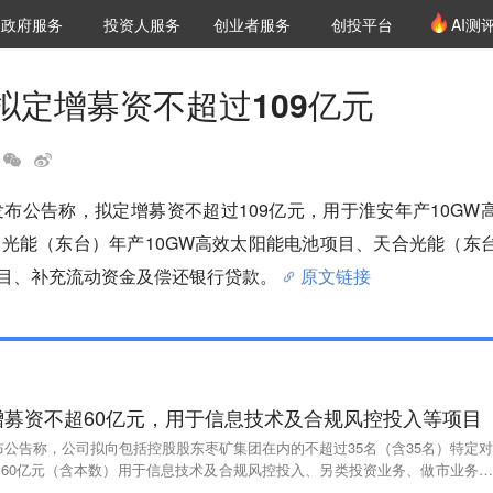
创投发布
项目推荐
核心服务
LP源计划
政府服务
投资人服务
创业者服务
创投平台
AI测
36氪Pro
VClub
VClub投资机构库
创投氪堂
城市之窗
投资机构职位推介
企业入驻
投资人认证
拟定增募资不超过109亿元
发布公告称，拟定增募资不超过109亿元，用于淮安年产10GW
光能（东台）年产10GW高效太阳能电池项目、天合光能（东
项目、补充流动资金及偿还银行贷款。
原文链接
增募资不超60亿元，用于信息技术及合规风控投入等项目
布公告称，公司拟向包括控股股东枣矿集团在内的不超过35名（含35名）特定对
超60亿元（含本数）用于信息技术及合规风控投入、另类投资业务、做市业务以