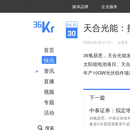
36氪Auto
数字时氪
企业号
未来消费
智能涌现
未来城市
启动Power on
媒体品牌
企业服务
企服点评
36氪出海
36氪研究院
潮生TIDE
36氪企服点评
36Kr研究院
36氪财经
职场bonus
36碳
后浪研究所
36Kr创新咨询
暗涌Waves
硬氪
氪睿研究院
天合光能：
06
月
30
2023-06-30 11:31
分享至
首页
36氪获悉，天合光能
快讯
太阳能电池项目、天合
资讯
年产10GW光伏组件
直播
最新
推荐
创投
财经
视频
下一篇
汽车
AI
专题
科技
项目推荐
中泰证券：拟定
活动
专精特新
安徽
36氪获悉，中泰证券发
象发行A股股票募资不
搜索
及偿还债务。