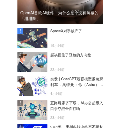
OpenAI首款AI硬件，为什么是个没有屏幕的
「甜甜圈」
SpaceX对手破产了
19小时前
赵祺握住了豆包的方向盘
22小时前
突发 | ChatGPT最强模型紧急踩
刹车，奥特曼：你（Astra）吓
到我了
4小时前
五路玩家齐下场，AI办公超级入
口争夺战全面打响
23小时前
9点1氪｜宇树科技中签率不足长