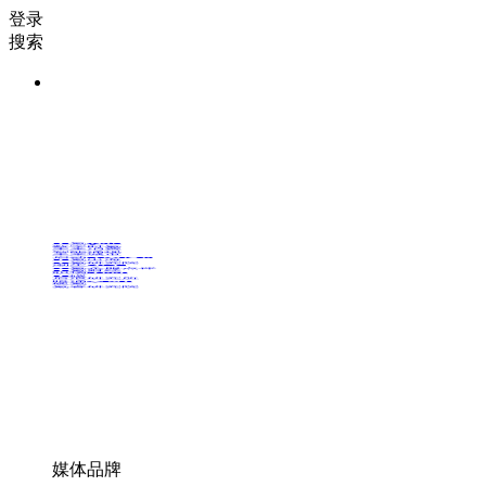
登录
搜索
36氪Auto
数字时氪
未来消费
智能涌现
未来城市
启动Power on
36氪出海
36氪研究院
潮生TIDE
36氪企服点评
36氪财经
职场bonus
36碳
后浪研究所
暗涌Waves
硬氪
氪睿研究院
媒体品牌