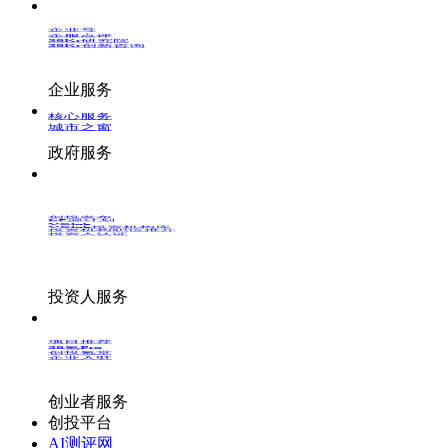
企业号
企服点评
36Kr研究院
36Kr创新咨询
企业服务
核心服务
城市之窗
政府服务
创投发布
LP源计划
VClub
VClub投资机构库
投资机构职位推介
投资人认证
投资人服务
项目推荐
36氪Pro
创投氪堂
企业入驻
创业者服务
创投平台
AI测评网