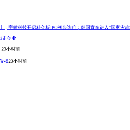
士；宇树科技开启科创板IPO初步询价；韩国宣布进入“国家灾难
出走创业
？
23小时前
价权
23小时前