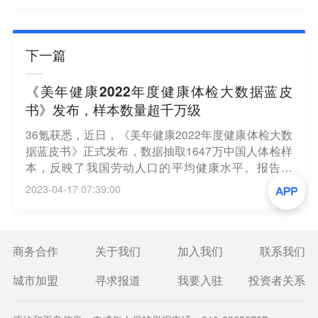
下一篇
《美年健康2022年度健康体检大数据蓝皮
书》发布，样本数量超千万级
36氪获悉，近日，《美年健康2022年度健康体检大数
据蓝皮书》正式发布，数据抽取1647万中国人体检样
本，反映了我国劳动人口的平均健康水平。报告显
示，体检异常结果检出率前五名依次为：肺结节（5
2023-04-17 07:39:00
4%）、超重肥胖（50%）、甲状腺结节（47%）、脂
肪肝（40%）、幽门螺旋杆菌感染（33%），也就是
说报告中一半体检人群存在超重、肺结节、甲状腺结
节情况。
商务合作
关于我们
加入我们
联系我们
城市加盟
寻求报道
我要入驻
投资者关系